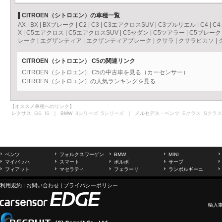
CITROEN（シトロエン）の車種一覧
AX
|
BX
|
BXブレーク
|
C2
|
C3
|
C3エアクロスSUV
|
C3プルリエル
|
C4
|
C
X
|
C5エアクロス
|
C5エアクロスSUV
|
C5セダン
|
C5ツアラー
|
C5ブレーク
レーク
|
エグザンティア
|
エクザンティアブレーク
|
クサラ
|
クサラピカソ
|
CITROEN（シトロエン） C5の関連リンク
CITROEN（シトロエン） C5の中古車を見る（カーセンサー）
CITROEN（シトロエン）の人気ランキングを見る
【オススメ車種へのリンク】
レクサス
GS
IS
｜ BMW
3シリーズ
5シリーズ
｜ メルセデス・ベンツ
Eクラス
Sクラス
ベンツ
フォルクスワーゲン
BMW
MINI
マイバッハ
スマート
ボルボ
サーブ
フィアット
マセラティ
フェラーリ
ランボルギーニ
利用規約
|
お問い合わせ
|
プライバシーポリシー
輸入