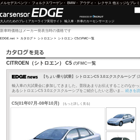
メルセデスベンツ
・
フォルクスワーゲン
・
BMW
・
アウディ
・
レクサス
他エッジなプレミ
大人のためのプレミアカーライフ実現サイト 輸入車・外車のカーセンサーエッジ
新車時価格はメーカー発表当時の価格です
EDGE.net
>
カタログ
>
シトロエン
>
シトロエン C5
のFMC一覧
CITROEN（シトロエン） C5
のFMC一覧
【ちょい乗り試乗】シトロエンC5 3.0エクスクルーシブ
(
輸入車の大試乗会に参加してきました。普段あまりお伝えすることのなかっ
あるシトロエンC5 3.0エクスクルーシブをご紹介したいと思いま...
続きを
C5(01年07月-08年10月)
[もっと詳しく見る]