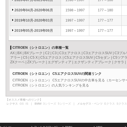
2020年07月-2021年03月
1598～1997
177～180
2020年04月-2020年06月
1598～1997
177～180
2019年10月-2020年03月
1997～1997
177～177
2019年05月-2019年09月
1997～1997
177～177
CITROEN（シトロエン）の車種一覧
AX
|
BX
|
BXブレーク
|
C2
|
C3
|
C3エアクロス
|
C3エアクロスSUV
|
C3プル
アラー
|
C5
|
C5 X
|
C5エアクロス
|
C5エアクロスSUV
|
C5セダン
|
C5ツア
ZXクーペ
|
ZXブレーク
|
エグザンティア
|
エクザンティアブレーク
|
クサラ
|
CITROEN（シトロエン） C5エアクロスSUVの関連リンク
CITROEN（シトロエン） C5エアクロスSUVの中古車を見る（カーセンサ
CITROEN（シトロエン）の人気ランキングを見る
【オススメ車種へのリンク】
レクサス
GS
IS
｜ BMW
3シリーズ
5シリーズ
｜ メルセデス・ベンツ
Eクラス
Sクラス