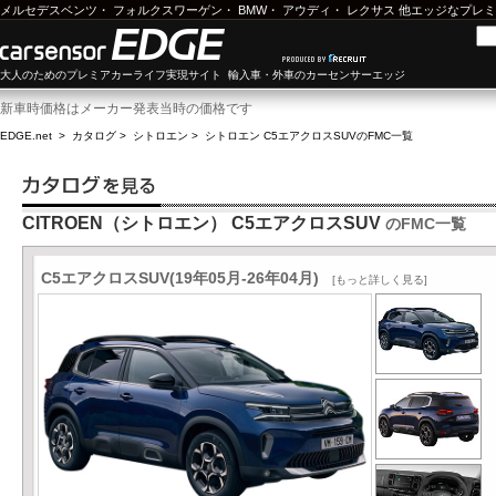
メルセデスベンツ
・
フォルクスワーゲン
・
BMW
・
アウディ
・
レクサス
他エッジなプレミ
大人のためのプレミアカーライフ実現サイト 輸入車・外車のカーセンサーエッジ
新車時価格はメーカー発表当時の価格です
EDGE.net
>
カタログ
>
シトロエン
>
シトロエン C5エアクロスSUV
のFMC一覧
CITROEN（シトロエン） C5エアクロスSUV
のFMC一覧
C5エアクロスSUV(19年05月-26年04月)
[もっと詳しく見る]