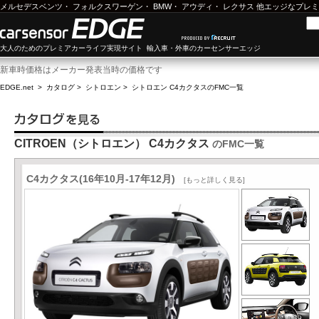
メルセデスベンツ
・
フォルクスワーゲン
・
BMW
・
アウディ
・
レクサス
他エッジなプレミ
大人のためのプレミアカーライフ実現サイト 輸入車・外車のカーセンサーエッジ
新車時価格はメーカー発表当時の価格です
EDGE.net
>
カタログ
>
シトロエン
>
シトロエン C4カクタス
のFMC一覧
CITROEN（シトロエン） C4カクタス
のFMC一覧
C4カクタス(16年10月-17年12月)
[もっと詳しく見る]