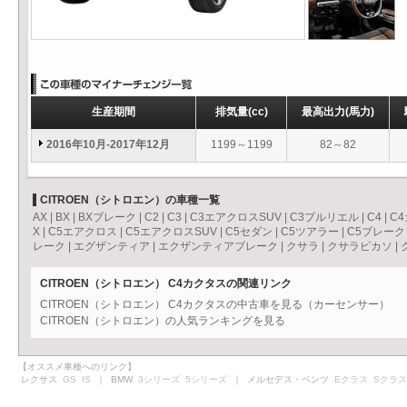
生産期間
排気量
(cc)
最高出力
(馬力)
2016年10月-2017年12月
1199～1199
82～82
CITROEN（シトロエン）の車種一覧
AX
|
BX
|
BXブレーク
|
C2
|
C3
|
C3エアクロスSUV
|
C3プルリエル
|
C4
|
C
X
|
C5エアクロス
|
C5エアクロスSUV
|
C5セダン
|
C5ツアラー
|
C5ブレーク
レーク
|
エグザンティア
|
エクザンティアブレーク
|
クサラ
|
クサラピカソ
|
CITROEN（シトロエン） C4カクタスの関連リンク
CITROEN（シトロエン） C4カクタスの中古車を見る（カーセンサー）
CITROEN（シトロエン）の人気ランキングを見る
【オススメ車種へのリンク】
レクサス
GS
IS
｜ BMW
3シリーズ
5シリーズ
｜ メルセデス・ベンツ
Eクラス
Sクラス