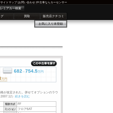
サイトマップ
|
お問い合わせ
|
中古車ならカーセンサー
レミアカー検索
ログ
買取
販売店クチコミ
お気に入り
未登録
682
754.5
～
万円
8
万円
価格が改定された。併せてオプションのラウ
07.12）
続きを読む
FF
フロア6AT