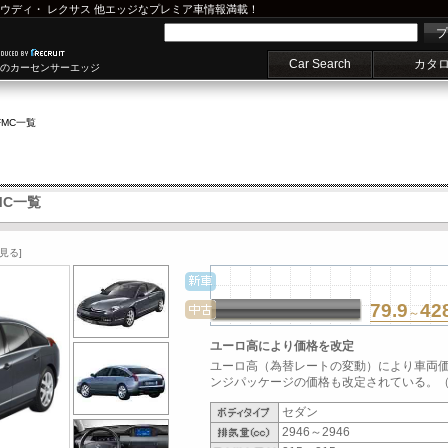
ウディ
・
レクサス
他エッジなプレミア車情報満載！
プ
Car Search
カタ
車のカーセンサーエッジ
FMC一覧
MC一覧
見る]
79.9
42
～
ユーロ高により価格を改定
ユーロ高（為替レートの変動）により車両
ンジパッケージの価格も改定されている。（20
セダン
2946～2946