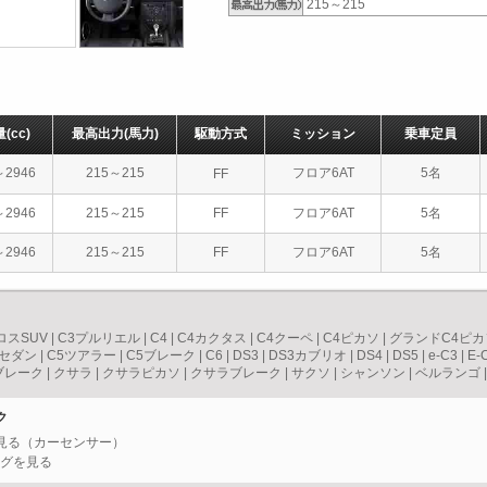
215～215
量
(cc)
最高出力
(馬力)
駆動方式
ミッション
乗車定員
～2946
215～215
フロア6AT
5名
FF
～2946
215～215
FF
フロア6AT
5名
～2946
215～215
FF
フロア6AT
5名
ロスSUV
|
C3プルリエル
|
C4
|
C4カクタス
|
C4クーペ
|
C4ピカソ
|
グランドC4ピカ
5セダン
|
C5ツアラー
|
C5ブレーク
|
C6
|
DS3
|
DS3カブリオ
|
DS4
|
DS5
|
e-C3
|
E-
ブレーク
|
クサラ
|
クサラピカソ
|
クサラブレーク
|
サクソ
|
シャンソン
|
ベルランゴ
ク
を見る（カーセンサー）
ングを見る