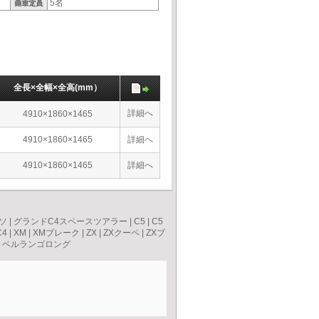
5名
全長×全幅×全高(mm）
詳細へ
4910×1860×1465
4910×1860×1465
詳細へ
4910×1860×1465
詳細へ
ソ
|
グランドC4スペースツアラー
|
C5
|
C5
C4
|
XM
|
XMブレーク
|
ZX
|
ZXクーペ
|
ZXブ
|
ベルランゴロング