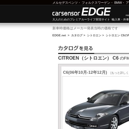
メルセデスベンツ
・
フォルクスワーゲン
・
BMW
・
ア
大人のためのプレミアカーライフ実現サイト 輸入車・外
新車時価格はメーカー発表当時の価格です
EDGE.net
>
カタログ
>
シトロエン
>
シトロエン C6
の
CITROEN（シトロエン） C6
のF
C6(06年10月-12年12月)
[もっと詳しく