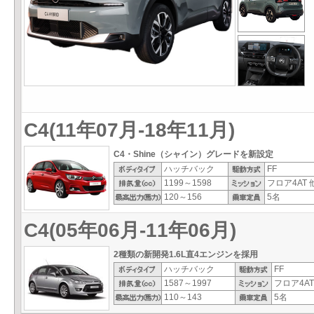
C4(11年07月-18年11月)
C4・Shine（シャイン）グレードを新設定
ハッチバック
FF
1199～1598
フロア4AT 
120～156
5名
C4(05年06月-11年06月)
2種類の新開発1.6L直4エンジンを採用
ハッチバック
FF
1587～1997
フロア4AT
110～143
5名