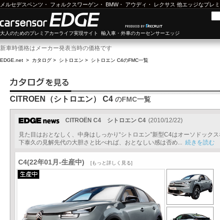
メルセデスベンツ
・
フォルクスワーゲン
・
BMW
・
アウディ
・
レクサス
他エッジなプレミ
大人のためのプレミアカーライフ実現サイト 輸入車・外車のカーセンサーエッジ
新車時価格はメーカー発表当時の価格です
EDGE.net
>
カタログ
>
シトロエン
>
シトロエン C4
のFMC一覧
CITROEN（シトロエン） C4
のFMC一覧
CITROËN C4 シトロエン C4
(2010/12/22)
見た目はおとなしく、中身はしっかり“シトロエン”新型C4はオーソドックス
下泰久の見解先代の大胆さと比べれば、おとなしい感は否め...
続きを読む
C4(22年01月-生産中)
[もっと詳しく見る]