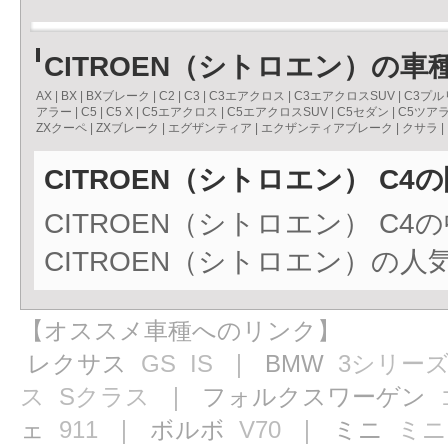
CITROEN（シトロエン）の車
AX
|
BX
|
BXブレーク
|
C2
|
C3
|
C3エアクロス
|
C3エアクロスSUV
|
C3プル
アラー
|
C5
|
C5 X
|
C5エアクロス
|
C5エアクロスSUV
|
C5セダン
|
C5ツア
ZXクーペ
|
ZXブレーク
|
エグザンティア
|
エクザンティアブレーク
|
クサラ
|
CITROEN（シトロエン） C4
CITROEN（シトロエン） C
CITROEN（シトロエン）の
【オススメ車種へのリンク】
レクサス
GS
IS
｜ BMW
3シリー
ス
Sクラス
｜ フォルクスワーゲン
ェ
911
｜ ボルボ
V70
｜ ミニ
ミニ