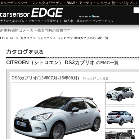
メルセデスベンツ
・
フォルクスワーゲン
・
BMW
・
アウディ
・
レクサス
他エッジなプレミ
大人のためのプレミアカーライフ実現サイト 輸入車・外車のカーセンサーエッジ
新車時価格はメーカー発表当時の価格です
EDGE.net
>
カタログ
>
シトロエン
>
シトロエン DS3カブリオ
のFMC一覧
CITROEN（シトロエン） DS3カブリオ
のFMC一覧
DS3カブリオ(13年07月-15年09月)
[もっと詳しく見る]