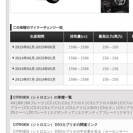
生産期間
排気量
(cc)
最高出力
(馬力)
2015年02月-2015年09月
1598～1598
156～165
2014年06月-2015年01月
1598～1598
156～156
2014年04月-2014年05月
1598～1598
156～156
2013年07月-2014年03月
1598～1598
156～156
CITROEN（シトロエン）の車種一覧
AX
|
BX
|
BXブレーク
|
C2
|
C3
|
C3エアクロス
|
C3エアクロスSUV
|
C3プル
アラー
|
C5
|
C5 X
|
C5エアクロス
|
C5エアクロスSUV
|
C5セダン
|
C5ツア
ZXクーペ
|
ZXブレーク
|
エグザンティア
|
エクザンティアブレーク
|
クサラ
|
CITROEN（シトロエン） DS3カブリオの関連リンク
CITROEN（シトロエン） DS3カブリオの中古車を見る（カーセンサー）