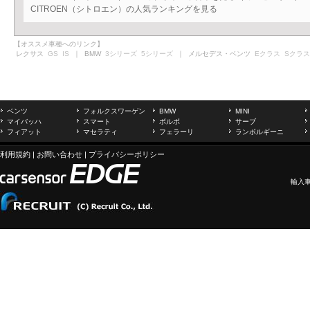
CITROEN（シトロエン）の人気ランキングを見る
【オススメ車種へのリンク】
レクサス
GS
IS
｜ BMW
3シリーズ
5シリーズ
｜ メルセデス・ベンツ
Eクラス
Sクラス
ベンツ
フォルクスワーゲン
BMW
MINI
マイバッハ
スマート
ボルボ
サーブ
フィアット
マセラティ
フェラーリ
ランボルギーニ
利用規約
|
お問い合わせ
|
プライバシーポリシー
輸入