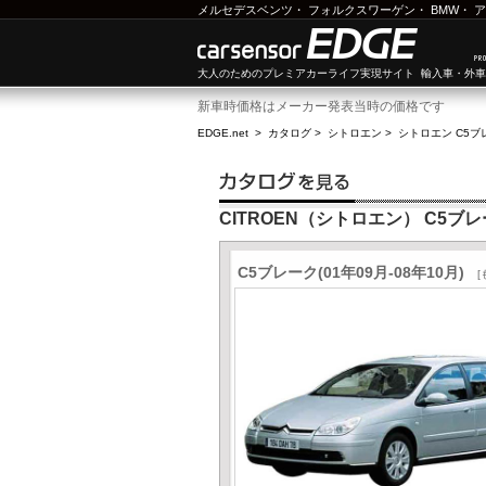
メルセデスベンツ
・
フォルクスワーゲン
・
BMW
・
ア
大人のためのプレミアカーライフ実現サイト 輸入車・外
新車時価格はメーカー発表当時の価格です
EDGE.net
>
カタログ
>
シトロエン
>
シトロエン C5ブ
CITROEN（シトロエン） C5ブ
C5ブレーク(01年09月-08年10月)