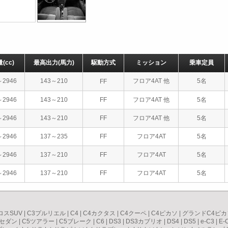
量
(cc)
最高出力
(馬力)
駆動方式
ミッション
乗車定員
～2946
143～210
フロア4AT 他
5名
FF
～2946
143～210
FF
フロア4AT 他
5名
～2946
143～210
FF
フロア4AT 他
5名
～2946
137～235
FF
フロア4AT
5名
～2946
137～210
FF
フロア4AT
5名
～2946
137～210
FF
フロア4AT
5名
ロスSUV
|
C3プルリエル
|
C4
|
C4カクタス
|
C4クーペ
|
C4ピカソ
|
グランドC4ピカ
5セダン
|
C5ツアラー
|
C5ブレーク
|
C6
|
DS3
|
DS3カブリオ
|
DS4
|
DS5
|
e-C3
|
E-