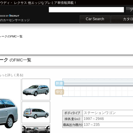
ウディ
・
レクサス
他エッジなプレミア車情報満載！
プ
Car Search
カタ
車のカーセンサーエッジ
レーク
のFMC一覧
レーク
のFMC一覧
[もっと詳しく見る]
ステーションワゴン
1997～2946
137～235