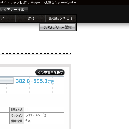
サイトマップ
|
お問い合わせ
|
中古車ならカーセンサー
レミアカー検索
ログ
買取
販売店クチコミ
お気に入り
未登録
382.6
595.3
～
万円
FF
フロア4AT 他
5名