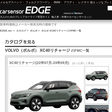
メルセデスベンツ
・
フォルクスワーゲン
・
BMW
・
アウディ
・
レクサス
他エッジなプレミ
大人のためのプレミアカーライフ実現サイト 輸入車・外車のカーセンサーエッジ
新車時価格はメーカー発表当時の価格です
EDGE.net
>
カタログ
>
ボルボ
>
ボルボ XC40リチャージ
のFMC一覧
VOLVO（ボルボ） XC40リチャージ
のFMC一覧
XC40リチャージ(22年07月-24年09月)
[もっと詳しく見る]