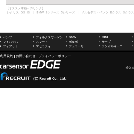
【オススメ車種へのリンク】
レクサス
GS
IS
｜ BMW
3シリーズ
5シリーズ
｜ メルセデス・ベンツ
Eクラス
Sクラス
ベンツ
フォルクスワーゲン
BMW
MINI
マイバッハ
スマート
ボルボ
サーブ
フィアット
マセラティ
フェラーリ
ランボルギーニ
利用規約
|
お問い合わせ
|
プライバシーポリシー
輸入