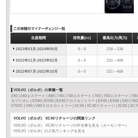
生産期間
排気量
(cc)
最高出力
(馬力)
2023年03月-2024年09月
0～0
238～238
2022年11月-2023年02月
0～0
231～408
2022年07月-2022年10月
0～0
231～408
VOLVO（ボルボ）の車種一覧
240
|
240エステート
|
480
|
740
|
740エステート
|
760
|
760エステート
|
780
カブリオレ
|
ES90
|
EX30
|
EX30クロスカントリー
|
EX40
|
EX90
|
S40
|
S6
V70XC
|
V90
|
V90クロスカントリー
|
XC40
|
XC40リチャージ
|
XC60
|
XC7
VOLVO（ボルボ） XC40リチャージの関連リンク
VOLVO（ボルボ） XC40リチャージの中古車を見る（カーセンサー）
VOLVO（ボルボ）の人気ランキングを見る