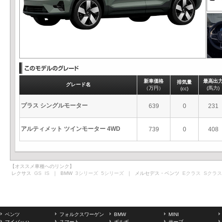
新車価格
最高出
排気量
グレード名
（万円）
(馬力)
(cc)
プラス シングルモーター
639
0
231
アルティメット ツインモーター 4WD
739
0
408
【オススメ車種へのリンク】
レクサス
GS
IS
｜ BMW
3シリーズ
5シリーズ
｜ メルセデス・ベンツ
Eクラス
Sクラス
ベンツ
フォルクスワーゲン
BMW
MINI
マイバッハ
スマート
ボルボ
サーブ