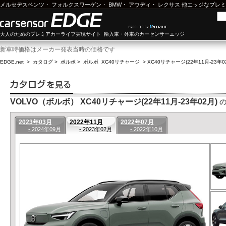
メルセデスベンツ
・
フォルクスワーゲン
・
BMW
・
アウディ
・
レクサス
他エッジなプレミ
大人のためのプレミアカーライフ実現サイト 輸入車・外車のカーセンサーエッジ
新車時価格はメーカー発表当時の価格です
EDGE.net
>
カタログ
>
ボルボ
>
ボルボ XC40リチャージ
>
XC40リチャージ(22年11月-23年0
VOLVO（ボルボ） XC40リチャージ(22年11月-23年02月)
の
2023年03月
2022年11月
2022年07月
- 2024年09月
- 2023年02月
- 2022年10月