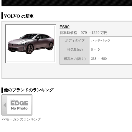
VOLVO
の新車
ES90
新車時価格 979 ～1229 万円
ボディタイプ
ハッチバック
排気量(cc)
0 ～ 0
最高出力(馬力)
333 ～ 680
他のブランドのランキング
<<モーガンのランキング