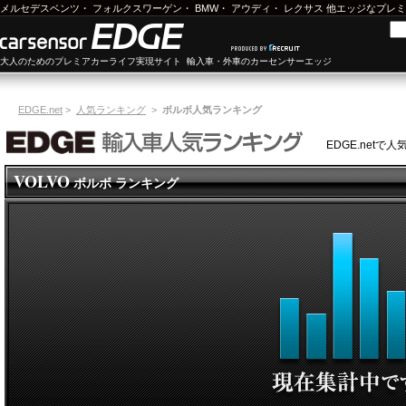
メルセデスベンツ
・
フォルクスワーゲン
・
BMW
・
アウディ
・
レクサス
他エッジなプレミ
大人のためのプレミアカーライフ実現サイト 輸入車・外車のカーセンサーエッジ
EDGE.net
>
人気ランキング
>
ボルボ人気ランキング
EDGE.net
VOLVO
ボルボ ランキング