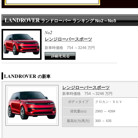
LANDROVER
ランドローバー ランキング No2～No5
2
No
レンジローバースポーツ
新車時価格 754 ～3246 万円
LANDROVER
の新車
レンジローバースポーツ
新車時価格 754 ～3246 万円
ボディタイプ
クロカン・ＳＵＶ
排気量(cc)
2993 ～ 4394
最高出力(馬力)
300 ～ 635