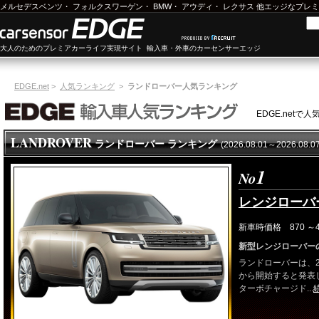
メルセデスベンツ
・
フォルクスワーゲン
・
BMW
・
アウディ
・
レクサス
他エッジなプレミ
大人のためのプレミアカーライフ実現サイト 輸入車・外車のカーセンサーエッジ
EDGE.net
>
人気ランキング
>
ランドローバー人気ランキング
EDGE.net
LANDROVER
ランドローバー ランキング
(2026.08.01～2026.08.
1
No
レンジローバ
新車時価格 870 ～4
新型レンジローバー
ランドローバーは、2
から開始すると発表し
ターボチャージド...