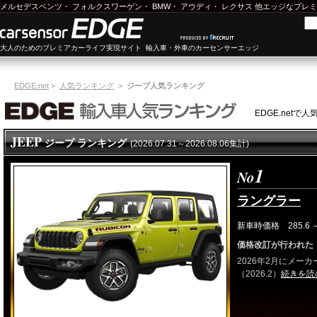
メルセデスベンツ
・
フォルクスワーゲン
・
BMW
・
アウディ
・
レクサス
他エッジなプレミ
大人のためのプレミアカーライフ実現サイト 輸入車・外車のカーセンサーエッジ
EDGE.net
>
人気ランキング
>
ジープ人気ランキング
EDGE.net
JEEP
ジープ ランキング
(2026.07.31～2026.08.06集計)
1
No
ラングラー
新車時価格 285.6 ～
価格改訂が行われた
2026年2月にメー
（2026.2）
続きを読