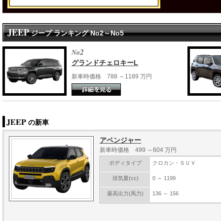
JEEP
ジープ ランキング No2～No5
2
No
グランドチェロキーL
新車時価格 788 ～1189 万円
JEEP
の新車
アベンジャー
新車時価格 499 ～604 万円
ボディタイプ
クロカン・ＳＵＶ
排気量(cc)
0 ～ 1199
最高出力(馬力)
136 ～ 156