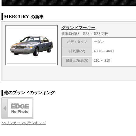
MERCURY
の新車
グランドマーキー
新車時価格 528 ～528 万円
ボディタイプ
セダン
排気量(cc)
4600 ～ 4600
最高出力(馬力)
210 ～ 210
他のブランドのランキング
<<リンカーンのランキング