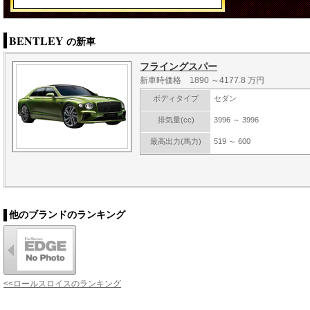
BENTLEY
の新車
フライングスパー
新車時価格 1890 ～4177.8 万円
ボディタイプ
セダン
排気量(cc)
3996 ～ 3996
最高出力(馬力)
519 ～ 600
他のブランドのランキング
<<ロールスロイスのランキング