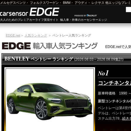
メルセデスベンツ
・
フォルクスワーゲン
・
BMW
・
アウディ
・
レクサス
他エッジなプレミ
大人のためのプレミアカーライフ実現サイト 輸入車・外車のカーセンサーエッジ
EDGE.net
>
人気ランキング
>
ベントレー人気ランキング
EDGE.net
BENTLEY
ベントレー ランキング
(2026.08.03～2026.08.09集計)
1
No
コンチネンタ
新車時価格 1990 ～4
新型コンチネンタル
ベントレーは第4世
デルは、ベントレー
ステム出力78...
続き