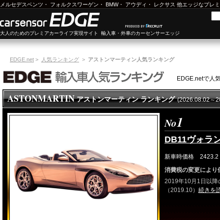
メルセデスベンツ
・
フォルクスワーゲン
・
BMW
・
アウディ
・
レクサス
他エッジなプレミ
大人のためのプレミアカーライフ実現サイト 輸入車・外車のカーセンサーエッジ
EDGE.net
>
人気ランキング
>
アストンマーティン人気ランキング
EDGE.net
ASTONMARTIN
アストンマーティン ランキング
(2026.08.02～
1
No
DB11ヴォラ
新車時価格 2423.2 
消費税の変更により
2019年10月1日
（2019.10）
続きを