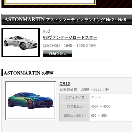
ASTONMARTIN
アストンマーティン ランキング No2～No5
2
No
V8ヴァンテージロードスター
新車時価格 1645 ～1968.6 万円
ASTONMARTIN
の新車
DB12
新車時価格 2990 ～2990 万円
ボディタイプ
クーペ
排気量(cc)
4000 ～ 4000
最高出力(馬力)
680 ～ 680