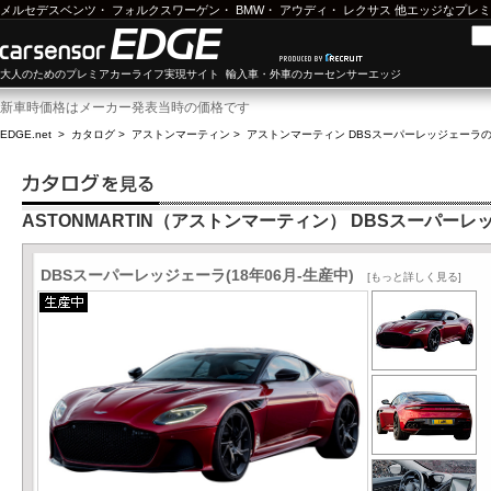
メルセデスベンツ
・
フォルクスワーゲン
・
BMW
・
アウディ
・
レクサス
他エッジなプレミ
大人のためのプレミアカーライフ実現サイト 輸入車・外車のカーセンサーエッジ
新車時価格はメーカー発表当時の価格です
EDGE.net
>
カタログ
>
アストンマーティン
>
アストンマーティン DBSスーパーレッジェーラ
の
ASTONMARTIN（アストンマーティン） DBSスーパーレ
DBSスーパーレッジェーラ(18年06月-生産中)
[もっと詳しく見る]