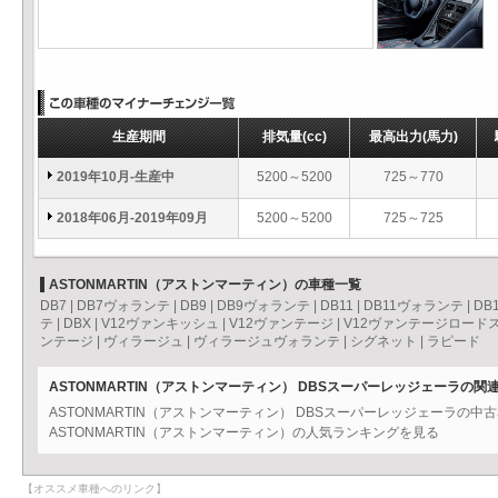
生産期間
排気量
(cc)
最高出力
(馬力)
2019年10月-生産中
5200～5200
725～770
2018年06月-2019年09月
5200～5200
725～725
ASTONMARTIN（アストンマーティン）の車種一覧
DB7
|
DB7ヴォランテ
|
DB9
|
DB9ヴォランテ
|
DB11
|
DB11ヴォランテ
|
DB
テ
|
DBX
|
V12ヴァンキッシュ
|
V12ヴァンテージ
|
V12ヴァンテージロード
ンテージ
|
ヴィラージュ
|
ヴィラージュヴォランテ
|
シグネット
|
ラピード
ASTONMARTIN（アストンマーティン） DBSスーパーレッジェーラの関
ASTONMARTIN（アストンマーティン） DBSスーパーレッジェーラの
ASTONMARTIN（アストンマーティン）の人気ランキングを見る
【オススメ車種へのリンク】