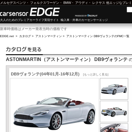
メルセデスベンツ
・
フォルクスワーゲン
・
BMW
・
アウディ
・
レクサス
他エッジなプレミ
大人のためのプレミアカーライフ実現サイト 輸入車・外車のカーセンサーエッジ
新車時価格はメーカー発表当時の価格です
EDGE.net
>
カタログ
>
アストンマーティン
>
アストンマーティン DB9ヴォランテ
のFMC一覧
ASTONMARTIN（アストンマーティン） DB9ヴォランテ
の
DB9ヴォランテ(04年01月-16年12月)
[もっと詳しく見る]