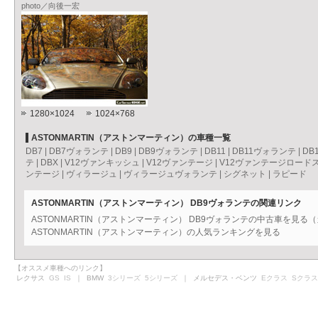
photo／向後一宏
1280×1024
1024×768
ASTONMARTIN（アストンマーティン）の車種一覧
DB7
|
DB7ヴォランテ
|
DB9
|
DB9ヴォランテ
|
DB11
|
DB11ヴォランテ
|
DB
テ
|
DBX
|
V12ヴァンキッシュ
|
V12ヴァンテージ
|
V12ヴァンテージロード
ンテージ
|
ヴィラージュ
|
ヴィラージュヴォランテ
|
シグネット
|
ラピード
ASTONMARTIN（アストンマーティン） DB9ヴォランテの関連リンク
ASTONMARTIN（アストンマーティン） DB9ヴォランテの中古車を見る
ASTONMARTIN（アストンマーティン）の人気ランキングを見る
【オススメ車種へのリンク】
レクサス
GS
IS
｜ BMW
3シリーズ
5シリーズ
｜ メルセデス・ベンツ
Eクラス
Sクラス