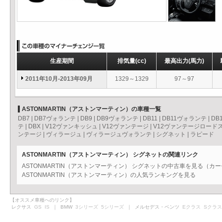
生産期間
排気量
(cc)
最高出力
(馬力)
2011年10月-2013年09月
1329～1329
97～97
ASTONMARTIN（アストンマーティン）の車種一覧
DB7
|
DB7ヴォランテ
|
DB9
|
DB9ヴォランテ
|
DB11
|
DB11ヴォランテ
|
DB
テ
|
DBX
|
V12ヴァンキッシュ
|
V12ヴァンテージ
|
V12ヴァンテージロード
ンテージ
|
ヴィラージュ
|
ヴィラージュヴォランテ
|
シグネット
|
ラピード
ASTONMARTIN（アストンマーティン） シグネットの関連リンク
ASTONMARTIN（アストンマーティン） シグネットの中古車を見る（カ
ASTONMARTIN（アストンマーティン）の人気ランキングを見る
【オススメ車種へのリンク】
レクサス
GS
IS
｜ BMW
3シリーズ
5シリーズ
｜ メルセデス・ベンツ
Eクラス
Sクラス