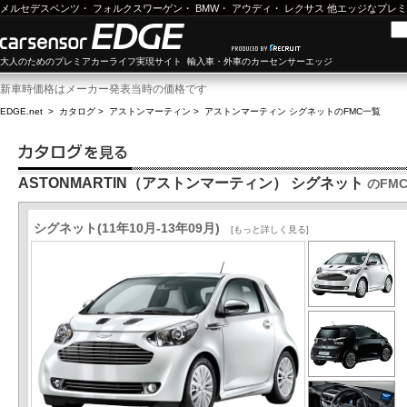
メルセデスベンツ
・
フォルクスワーゲン
・
BMW
・
アウディ
・
レクサス
他エッジなプレミ
大人のためのプレミアカーライフ実現サイト 輸入車・外車のカーセンサーエッジ
新車時価格はメーカー発表当時の価格です
EDGE.net
>
カタログ
>
アストンマーティン
>
アストンマーティン シグネット
のFMC一覧
ASTONMARTIN（アストンマーティン） シグネット
のFM
シグネット(11年10月-13年09月)
[もっと詳しく見る]