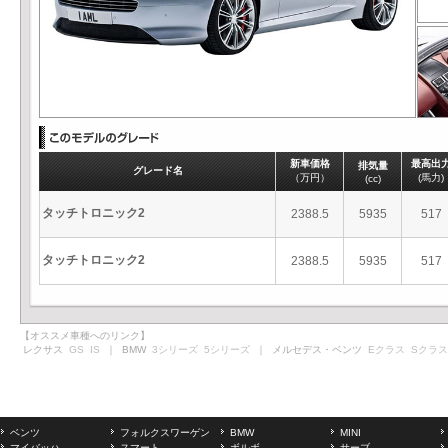
新車価格
最高出
排気量
グレード名
（万円）
(馬力)
(cc)
タッチトロニック2
2388.5
5935
517
タッチトロニック2
2388.5
5935
517
【オススメ車種へのリンク】
レクサス
GS
IS
｜ BMW
3シリーズ
5シリーズ
｜ メルセデス・ベンツ
Eクラス
Sクラス
ベンツ
フォルクスワーゲン
BMW
MINI
マイバッハ
スマート
ボルボ
サーブ