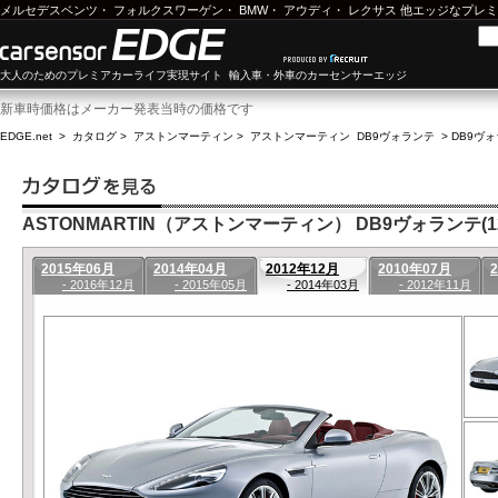
メルセデスベンツ
・
フォルクスワーゲン
・
BMW
・
アウディ
・
レクサス
他エッジなプレミ
大人のためのプレミアカーライフ実現サイト 輸入車・外車のカーセンサーエッジ
新車時価格はメーカー発表当時の価格です
EDGE.net
>
カタログ
>
アストンマーティン
>
アストンマーティン DB9ヴォランテ
>
DB9ヴォ
ASTONMARTIN（アストンマーティン） DB9ヴォランテ(12
2015年06月
2014年04月
2012年12月
2010年07月
- 2016年12月
- 2015年05月
- 2014年03月
- 2012年11月