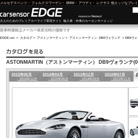
メルセデスベンツ
・
フォルクスワーゲン
・
BMW
・
アウディ
・
レクサス
他エッジなプレミ
大人のためのプレミアカーライフ実現サイト 輸入車・外車のカーセンサーエッジ
新車時価格はメーカー発表当時の価格です
EDGE.net
>
カタログ
>
アストンマーティン
>
アストンマーティン DB9ヴォランテ
>
DB9ヴォ
ASTONMARTIN（アストンマーティン） DB9ヴォランテ(08
2015年06月
2014年04月
2012年12月
2010年07月
- 2016年12月
- 2015年05月
- 2014年03月
- 2012年11月