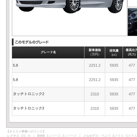
新車価格
最高出
排気量
グレード名
（万円）
(馬力)
(cc)
5.9
2251.2
5935
477
5.9
2251.2
5935
477
タッチトロニック2
2310
5935
477
タッチトロニック2
2310
5935
477
【オススメ車種へのリンク】
レクサス
GS
IS
｜ BMW
3シリーズ
5シリーズ
｜ メルセデス・ベンツ
Eクラス
Sクラス