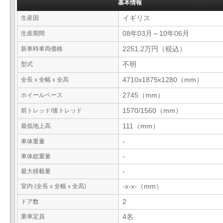
基本情報
生産国
イギリス
生産期間
08年03月～10年06月
新車時車両価格
2251.2万円（税込）
型式
不明
全長ｘ全幅ｘ全高
4710x1875x1280（mm）
ホイールベース
2745（mm）
前トレッド/後トレッド
1570/1560（mm）
最低地上高
111（mm）
車体重量
-
車体総重量
-
最大積載量
-
室内 (全長ｘ全幅ｘ全高)
-x-x-（mm）
ドア数
2
乗車定員
4名