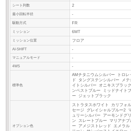
シート列数
2
最小回転半径
-
駆動方式
FR
ミッション
6MT
ミッション位置
フロア
AI-SHIFT
-
マニュアルモード
-
4WS
-
AMチタニウムシルバー トロレ
ド タングステンシルバー メテ
標準色
イトシルバー オニキスブラック
ンペストブルー ミッドナイト
ー ジェットブラック
ストラタスホワイト カリフォ
セージ グレイシャルブルー2 
ュリーシルバー アーモンドグ
ン スレートブルー マリアナブ
オプション色
ー アメジストレッド エメラル