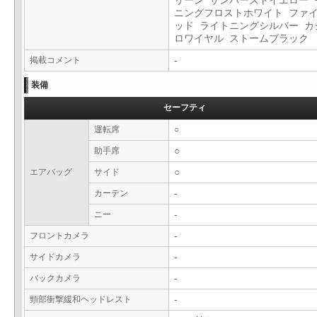
リーン サンバーストイエロー 
ニングフロストホワイト ファ
ッド ライトニングシルバー カ
ロワイヤル ストームブラック
掲載コメント
-
装備
セーフティ
運転席
○
助手席
○
エアバッグ
サイド
○
カーテン
-
ニー
-
フロントカメラ
-
サイドカメラ
-
バックカメラ
-
頸部衝撃緩和ヘッドレスト
-