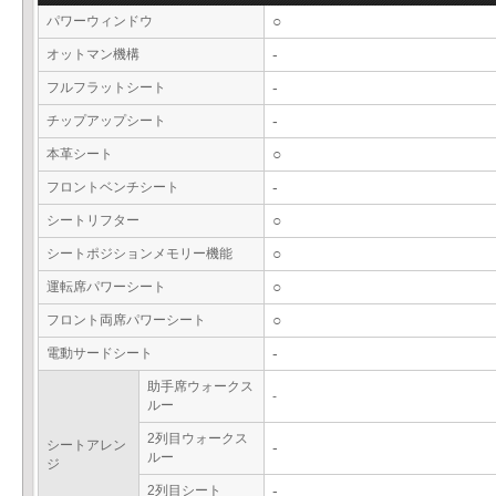
パワーウィンドウ
○
オットマン機構
-
フルフラットシート
-
チップアップシート
-
本革シート
○
フロントベンチシート
-
シートリフター
○
シートポジションメモリー機能
○
運転席パワーシート
○
フロント両席パワーシート
○
電動サードシート
-
助手席ウォークス
-
ルー
2列目ウォークス
シートアレン
-
ルー
ジ
2列目シート
-