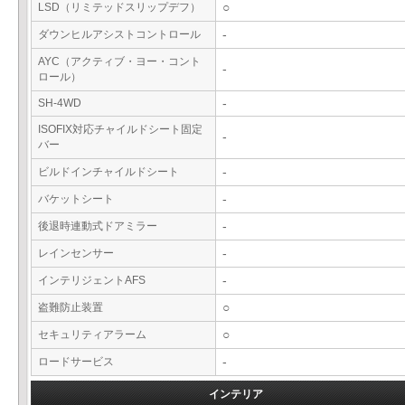
LSD（リミテッドスリップデフ）
○
ダウンヒルアシストコントロール
-
AYC（アクティブ・ヨー・コント
-
ロール）
SH-4WD
-
ISOFIX対応チャイルドシート固定
-
バー
ビルドインチャイルドシート
-
バケットシート
-
後退時連動式ドアミラー
-
レインセンサー
-
インテリジェントAFS
-
盗難防止装置
○
セキュリティアラーム
○
ロードサービス
-
インテリア