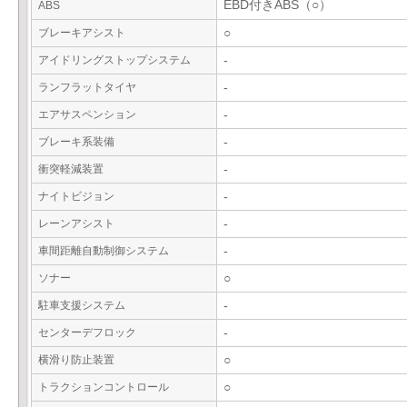
EBD付きABS（○）
ABS
ブレーキアシスト
○
アイドリングストップシステム
-
ランフラットタイヤ
-
エアサスペンション
-
ブレーキ系装備
-
衝突軽減装置
-
ナイトビジョン
-
レーンアシスト
-
車間距離自動制御システム
-
ソナー
○
駐車支援システム
-
センターデフロック
-
横滑り防止装置
○
トラクションコントロール
○