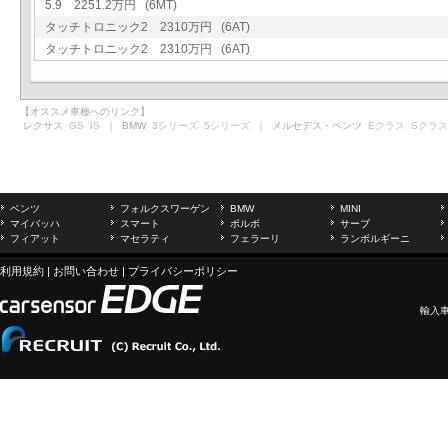
5.9 2251.2万円 (6MT)
タッチトロニック2 2310万円 (6AT)
タッチトロニック2 2310万円 (6AT)
【オススメ車種へのリンク】
レクサス
GS
IS
｜ BMW
3シリーズ
5シリーズ
｜ メルセデス・ベンツ
Eクラス
Sクラス
ベンツ
フォルクスワーゲン
BMW
MINI
マイバッハ
スマート
ボルボ
サーブ
フィアット
マセラティ
フェラーリ
ランボルギーニ
利用規約
|
お問い合わせ
|
プライバシーポリシー
輸入