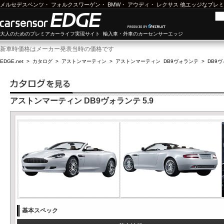
メルセデスベンツ
・
フォルクスワーゲン
・
BMW
・
アウディ
・
レクサス
他エッジなプレミ
大人のためのプレミアカーライフ実現サイト 輸入車・外車のカーセンサーエッジ
新車時価格はメーカー発表当時の価格です
EDGE.net
>
カタログ
>
アストンマーティン
>
アストンマーティン DB9ヴォランテ
>
DB9ヴ
アストンマーティン DB9ヴォランテ 5.9
基本スペック