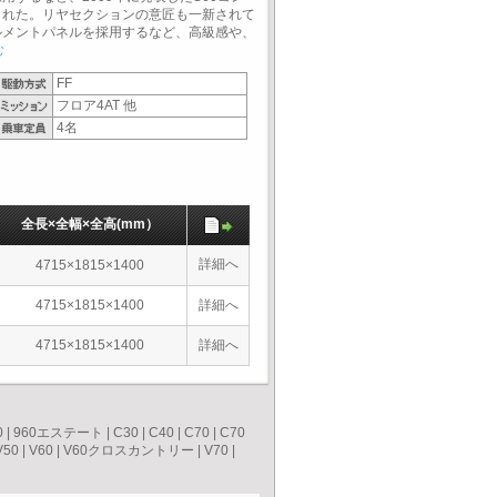
された。リヤセクションの意匠も一新されて
ルメントパネルを採用するなど、高級感や、
む
FF
フロア4AT 他
4名
全長×全幅×全高(mm）
詳細へ
4715×1815×1400
4715×1815×1400
詳細へ
4715×1815×1400
詳細へ
0
|
960エステート
|
C30
|
C40
|
C70
|
C70
V50
|
V60
|
V60クロスカントリー
|
V70
|