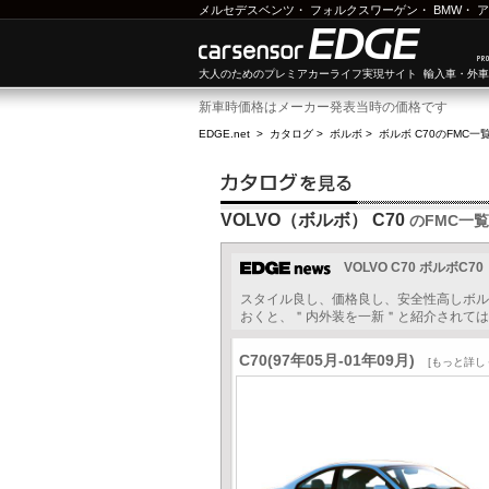
メルセデスベンツ
・
フォルクスワーゲン
・
BMW
・
ア
大人のためのプレミアカーライフ実現サイト 輸入車・外
新車時価格はメーカー発表当時の価格です
EDGE.net
>
カタログ
>
ボルボ
>
ボルボ C70
のFMC一
VOLVO（ボルボ） C70
のFMC一覧
VOLVO C70 ボルボC70
スタイル良し、価格良し、安全性高しボル
おくと、＂内外装を一新＂と紹介されてはい
C70(97年05月-01年09月)
[もっと詳し