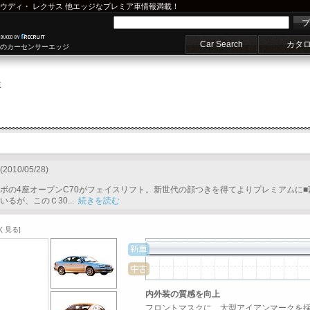
ウディ
・
レクサス
他エッジなプレミア車情報満載！
プ
Car Search
カタ
車のカーセンサーエッジ
覧
(2010/05/28)
ボの4座オープンC70がフェイスリフト。新世代の顔つきを得てよりプレミアムに■
るが、このＣ30...
続きを読む
く見る]
内外装の質感を向上
フロントマスクに、大型アイアンマークを採用