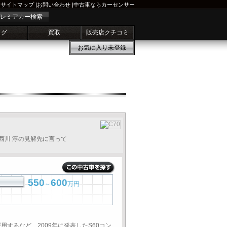
サイトマップ
|
お問い合わせ
|
中古車ならカーセンサー
レミアカー検索
ログ
買取
販売店クチコミ
お気に入り
未登録
西川 淳の見解先に言って
550
600
～
万円
するなど、2009年に発表したS60コン