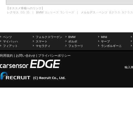
【オススメ車種へのリンク】
レクサス
GS
IS
｜ BMW
3シリーズ
5シリーズ
｜ メルセデス・ベンツ
Eクラス
Sクラス
ベンツ
フォルクスワーゲン
BMW
MINI
マイバッハ
スマート
ボルボ
サーブ
フィアット
マセラティ
フェラーリ
ランボルギーニ
利用規約
|
お問い合わせ
|
プライバシーポリシー
輸入