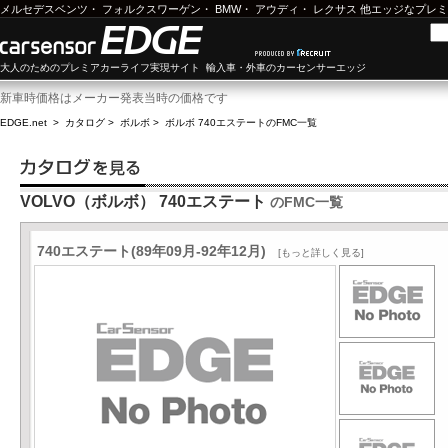
メルセデスベンツ
・
フォルクスワーゲン
・
BMW
・
アウディ
・
レクサス
他エッジなプレミ
大人のためのプレミアカーライフ実現サイト 輸入車・外車のカーセンサーエッジ
新車時価格はメーカー発表当時の価格です
EDGE.net
>
カタログ
>
ボルボ
>
ボルボ 740エステート
のFMC一覧
VOLVO（ボルボ） 740エステート
のFMC一覧
740エステート(89年09月-92年12月)
[もっと詳しく見る]