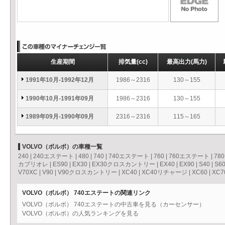
生産期間
排気量
(cc)
最高出力
(馬力)
1991年10月-1992年12月
1986～2316
130～155
1990年10月-1991年09月
1986～2316
130～155
1989年09月-1990年09月
2316～2316
115～165
VOLVO（ボルボ）の車種一覧
240
|
240エステート
|
480
|
740
|
740エステート
|
760
|
760エステート
|
780
カブリオレ
|
ES90
|
EX30
|
EX30クロスカントリー
|
EX40
|
EX90
|
S40
|
S6
V70XC
|
V90
|
V90クロスカントリー
|
XC40
|
XC40リチャージ
|
XC60
|
XC7
VOLVO（ボルボ） 740エステートの関連リンク
VOLVO（ボルボ） 740エステートの中古車を見る（カーセンサー）
VOLVO（ボルボ）の人気ランキングを見る