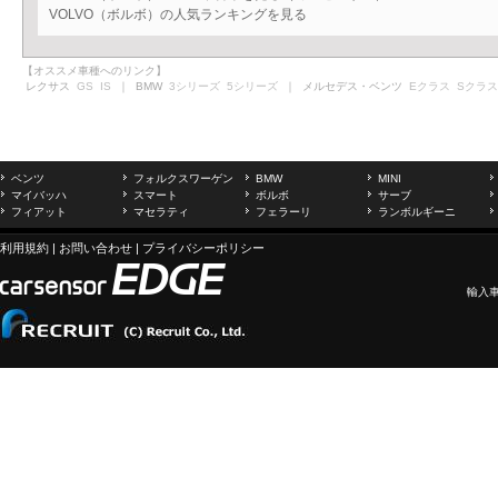
VOLVO（ボルボ）の人気ランキングを見る
【オススメ車種へのリンク】
レクサス
GS
IS
｜ BMW
3シリーズ
5シリーズ
｜ メルセデス・ベンツ
Eクラス
Sクラス
ベンツ
フォルクスワーゲン
BMW
MINI
マイバッハ
スマート
ボルボ
サーブ
フィアット
マセラティ
フェラーリ
ランボルギーニ
利用規約
|
お問い合わせ
|
プライバシーポリシー
輸入