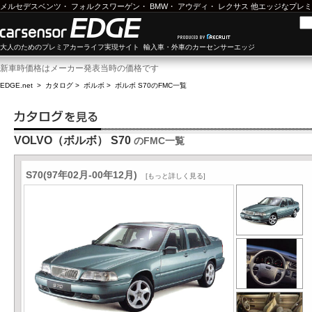
メルセデスベンツ
・
フォルクスワーゲン
・
BMW
・
アウディ
・
レクサス
他エッジなプレミ
大人のためのプレミアカーライフ実現サイト 輸入車・外車のカーセンサーエッジ
新車時価格はメーカー発表当時の価格です
EDGE.net
>
カタログ
>
ボルボ
>
ボルボ S70
のFMC一覧
VOLVO（ボルボ） S70
のFMC一覧
S70(97年02月-00年12月)
[もっと詳しく見る]