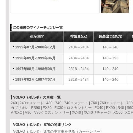
生産期間
排気量
(cc)
最高出力
(馬力)
1999年07月-2000年12月
2434～2434
140～140
1998年09月-1999年06月
2434～2434
140～193
1997年08月-1998年08月
2318～2434
140～240
1997年02月-1997年07月
2318～2434
140～240
VOLVO（ボルボ）の車種一覧
240
|
240エステート
|
480
|
740
|
740エステート
|
760
|
760エステート
|
780
カブリオレ
|
ES90
|
EX30
|
EX30クロスカントリー
|
EX40
|
EX90
|
S40
|
S6
V70XC
|
V90
|
V90クロスカントリー
|
XC40
|
XC40リチャージ
|
XC60
|
XC7
VOLVO（ボルボ） S70の関連リンク
VOLVO（ボルボ） S70の中古車を見る（カーセンサー）