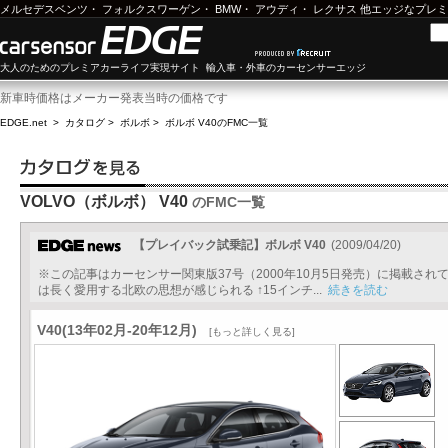
メルセデスベンツ
・
フォルクスワーゲン
・
BMW
・
アウディ
・
レクサス
他エッジなプレミ
大人のためのプレミアカーライフ実現サイト 輸入車・外車のカーセンサーエッジ
新車時価格はメーカー発表当時の価格です
EDGE.net
>
カタログ
>
ボルボ
>
ボルボ V40
のFMC一覧
VOLVO（ボルボ） V40
のFMC一覧
【プレイバック試乗記】ボルボ V40
(2009/04/20)
※この記事はカーセンサー関東版37号（2000年10月5日発売）に掲載さ
は長く愛用する北欧の思想が感じられる ↑15インチ...
続きを読む
V40(13年02月-20年12月)
[もっと詳しく見る]