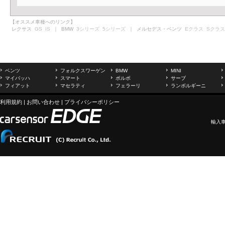
【オススメ車種へのリンク】
レクサス
GS
IS
｜ BMW
3シリーズ
5シリーズ
｜ メルセデス・ベンツ
Eクラス
Sクラス
ベンツ
フォルクスワーゲン
BMW
MINI
マイバッハ
スマート
ボルボ
サーブ
フィアット
マセラティ
フェラーリ
ランボルギーニ
利用規約
|
お問い合わせ
|
プライバシーポリシー
輸入