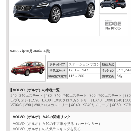
V40(97年10月-04年04月)
ステーションワゴン
FF
1731～1947
フロア4A
116～200
5名
VOLVO（ボルボ）の車種一覧
240
|
240エステート
|
480
|
740
|
740エステート
|
760
|
760エステート
|
780
カブリオレ
|
ES90
|
EX30
|
EX30クロスカントリー
|
EX40
|
EX90
|
S40
|
S6
V70XC
|
V90
|
V90クロスカントリー
|
XC40
|
XC40リチャージ
|
XC60
|
XC7
VOLVO（ボルボ） V40の関連リンク
VOLVO（ボルボ） V40の中古車を見る（カーセンサー）
VOLVO（ボルボ）の人気ランキングを見る