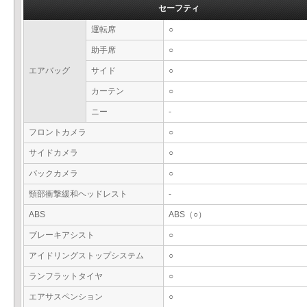
セーフティ
運転席
○
助手席
○
エアバッグ
サイド
○
カーテン
○
ニー
-
フロントカメラ
○
サイドカメラ
○
バックカメラ
○
頸部衝撃緩和ヘッドレスト
-
ABS
ABS（○）
ブレーキアシスト
○
アイドリングストップシステム
○
ランフラットタイヤ
○
エアサスペンション
○