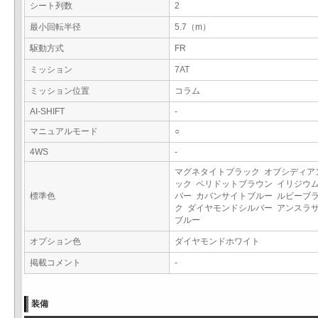
シート列数
2
最小回転半径
5.7（m）
駆動方式
FR
ミッション
7AT
ミッション位置
コラム
AI-SHIFT
-
マニュアルモード
○
4WS
-
マグネタイトブラック オブシディア
ック ペリドットブラウン イリジウ
標準色
バー カバンサイトブルー ルビーブ
ク ダイヤモンドシルバー アンスラ
ブルー
オプション色
ダイヤモンドホワイト
掲載コメント
-
装備