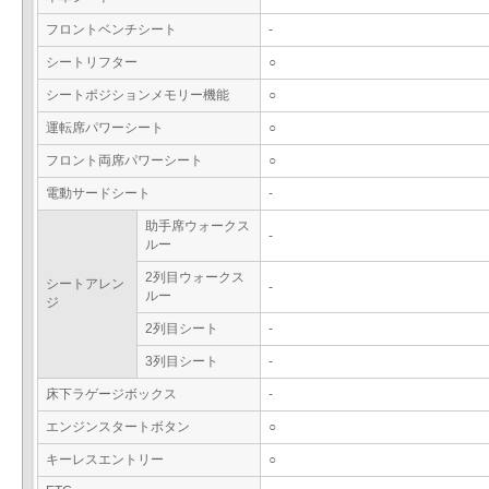
フロントベンチシート
-
シートリフター
○
シートポジションメモリー機能
○
運転席パワーシート
○
フロント両席パワーシート
○
電動サードシート
-
助手席ウォークス
-
ルー
2列目ウォークス
シートアレン
-
ルー
ジ
2列目シート
-
3列目シート
-
床下ラゲージボックス
-
エンジンスタートボタン
○
キーレスエントリー
○