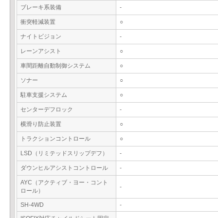
ブレーキ系装備
-
衝突軽減装置
○
ナイトビジョン
-
レーンアシスト
○
車間距離自動制御システム
○
ソナー
○
駐車支援システム
○
センターデフロック
-
横滑り防止装置
○
トラクションコントロール
○
LSD（リミテッドスリップデフ）
-
ダウンヒルアシストコントロール
-
AYC（アクティブ・ヨー・コント
-
ロール）
SH-4WD
-