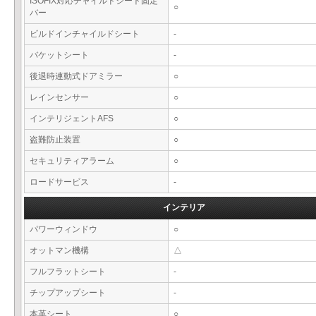
ISOFIX対応チャイルドシート固定
○
バー
ビルドインチャイルドシート
-
バケットシート
-
後退時連動式ドアミラー
○
レインセンサー
○
インテリジェントAFS
○
盗難防止装置
○
セキュリティアラーム
○
ロードサービス
-
インテリア
パワーウィンドウ
○
オットマン機構
△
フルフラットシート
-
チップアップシート
-
本革シート
○