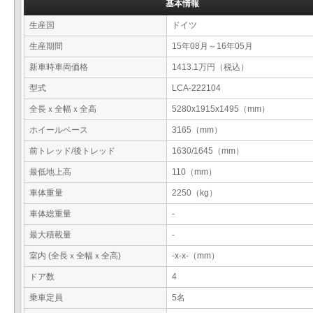
基本情報
生産国
ドイツ
生産期間
15年08月～16年05月
新車時車両価格
1413.1万円（税込）
型式
LCA-222104
全長ｘ全幅ｘ全高
5280x1915x1495（mm）
ホイールベース
3165（mm）
前トレッド/後トレッド
1630/1645（mm）
最低地上高
110（mm）
車体重量
2250（kg）
車体総重量
-
最大積載量
-
室内 (全長ｘ全幅ｘ全高)
-x-x-（mm）
ドア数
4
乗車定員
5名