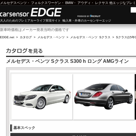
メルセデスベンツ
・
フォルクスワーゲン
・
BMW
・
アウディ
・
レクサス
他エッジなプレミ
大人のためのプレミアカーライフ実現サイト 輸入車・外車のカーセンサーエッジ
新車時価格はメーカー発表当時の価格です
EDGE.net
>
カタログ
>
メルセデス・ベンツ
>
メルセデス・ベンツ Sクラス
>
Sクラス(15年0
メルセデス・ベンツ Sクラス S300 h ロング AMGライン
基本スペック