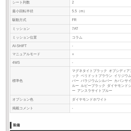
シート列数
2
最小回転半径
5.5（m）
駆動方式
FR
ミッション
7AT
ミッション位置
コラム
AI-SHIFT
-
マニュアルモード
○
4WS
-
マグネタイトブラック オブシディア
ック ペリドットブラウン イリジウ
標準色
バー パラジウムシルバー カバンサ
ルー ルビーブラック ダイヤモンド
ー アンスラサイトブルー
オプション色
ダイヤモンドホワイト
掲載コメント
-
装備