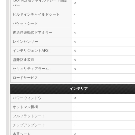
ISOFIX対応チャイルドシート固定
○
バー
ビルドインチャイルドシート
-
バケットシート
-
後退時連動式ドアミラー
○
レインセンサー
○
インテリジェントAFS
○
盗難防止装置
○
セキュリティアラーム
○
ロードサービス
-
インテリア
パワーウィンドウ
○
オットマン機構
-
フルフラットシート
-
チップアップシート
-
本革シート
○