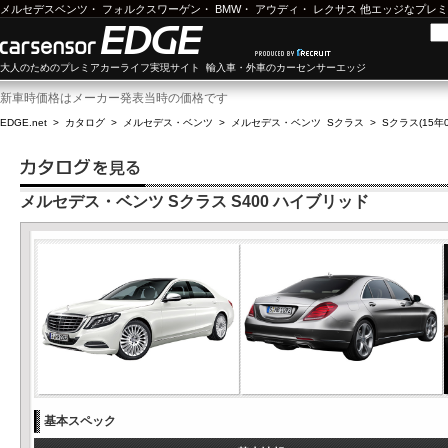
メルセデスベンツ
・
フォルクスワーゲン
・
BMW
・
アウディ
・
レクサス
他エッジなプレミ
大人のためのプレミアカーライフ実現サイト 輸入車・外車のカーセンサーエッジ
新車時価格はメーカー発表当時の価格です
EDGE.net
>
カタログ
>
メルセデス・ベンツ
>
メルセデス・ベンツ Sクラス
>
Sクラス(15年0
メルセデス・ベンツ Sクラス S400 ハイブリッド
基本スペック