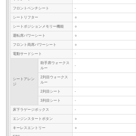
フロントベンチシート
-
シートリフター
○
シートポジションメモリー機能
○
運転席パワーシート
○
フロント両席パワーシート
○
電動サードシート
-
助手席ウォークス
-
ルー
2列目ウォークス
シートアレン
-
ルー
ジ
2列目シート
-
3列目シート
-
床下ラゲージボックス
-
エンジンスタートボタン
○
キーレスエントリー
○