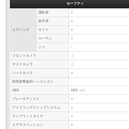
セーフティ
運転席
○
助手席
○
エアバッグ
サイド
○
カーテン
○
ニー
-
フロントカメラ
△
サイドカメラ
△
バックカメラ
○
頸部衝撃緩和ヘッドレスト
-
ABS
ABS（○）
ブレーキアシスト
○
アイドリングストップシステム
○
ランフラットタイヤ
○
エアサスペンション
○