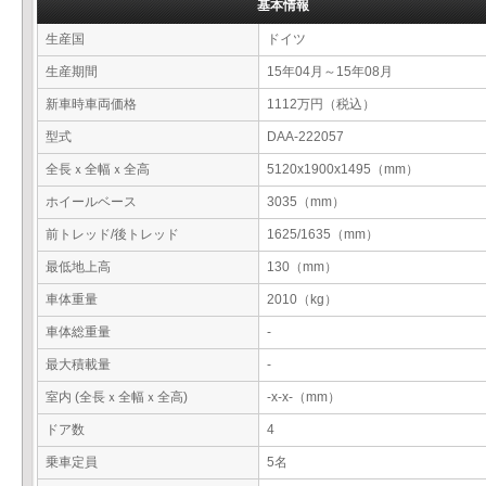
基本情報
生産国
ドイツ
生産期間
15年04月～15年08月
新車時車両価格
1112万円（税込）
型式
DAA-222057
全長ｘ全幅ｘ全高
5120x1900x1495（mm）
ホイールベース
3035（mm）
前トレッド/後トレッド
1625/1635（mm）
最低地上高
130（mm）
車体重量
2010（kg）
車体総重量
-
最大積載量
-
室内 (全長ｘ全幅ｘ全高)
-x-x-（mm）
ドア数
4
乗車定員
5名