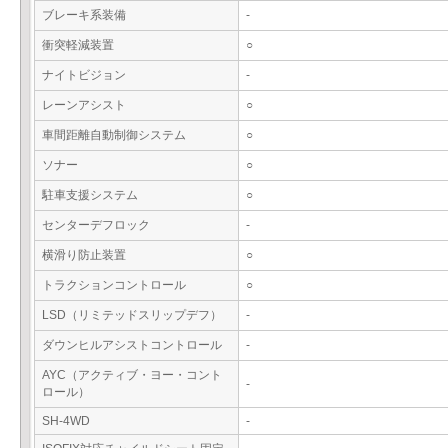
ブレーキ系装備
-
衝突軽減装置
○
ナイトビジョン
-
レーンアシスト
○
車間距離自動制御システム
○
ソナー
○
駐車支援システム
○
センターデフロック
-
横滑り防止装置
○
トラクションコントロール
○
LSD（リミテッドスリップデフ）
-
ダウンヒルアシストコントロール
-
AYC（アクティブ・ヨー・コント
-
ロール）
SH-4WD
-