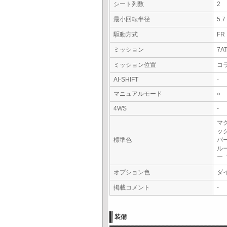
シート列数
2
最小回転半径
5.
駆動方式
FR
ミッション
7A
ミッション位置
コ
AI-SHIFT
-
マニュアルモード
○
4WS
-
マ
ッ
標準色
バ
ル
ー
オプション色
ダ
掲載コメント
-
装備