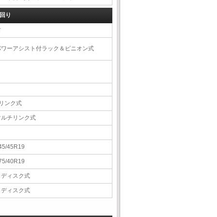
回り
右
パワーアシスト付ラック＆ピニオン式
4リンク式
マルチリンク式
45/45R19
75/40R19
Ｖディスク式
Ｖディスク式