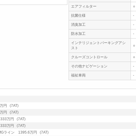
エアフィルター
○
抗菌仕様
-
消臭加工
-
防水加工
-
インテリジェントパーキングアシ
○
スト
クルーズコントロール
○
その他ナビゲーション
-
福祉車両
-
万円 (7AT)
万円 (7AT)
33万円 (7AT)
33万円 (7AT)
ライン 1395.6万円 (7AT)