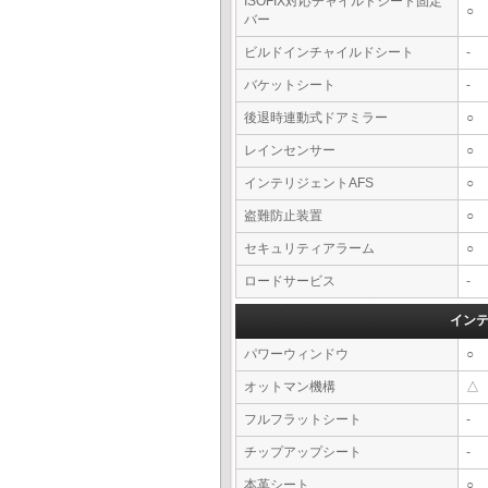
ISOFIX対応チャイルドシート固定
○
バー
ビルドインチャイルドシート
-
バケットシート
-
後退時連動式ドアミラー
○
レインセンサー
○
インテリジェントAFS
○
盗難防止装置
○
セキュリティアラーム
○
ロードサービス
-
イン
パワーウィンドウ
○
オットマン機構
△
フルフラットシート
-
チップアップシート
-
本革シート
○