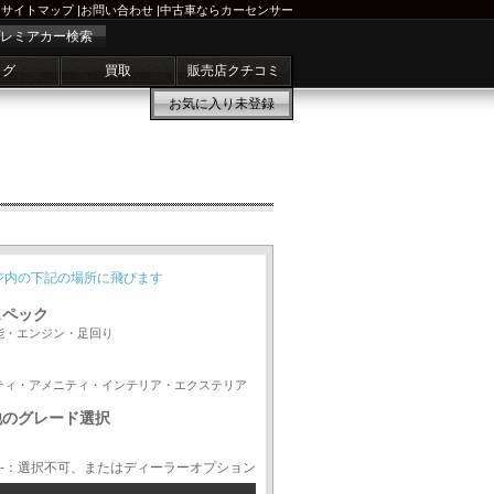
サイトマップ
|
お問い合わせ
|
中古車ならカーセンサー
レミアカー検索
ログ
買取
販売店クチコミ
お気に入り
未登録
ジ内の下記の場所に飛びます
スペック
能・エンジン・足回り
ティ・アメニティ・インテリア・エクステリア
他のグレード選択
-：選択不可、またはディーラーオプション