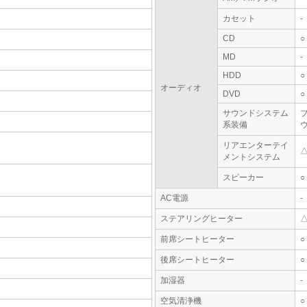
カセット
-
CD
○
MD
-
HDD
○
オーディオ
DVD
○
サウンドシステム
系装備
リアエンターテイ
メントシステム
スピーカー
○
AC電源
-
ステアリングヒーター
前席シートヒーター
○
後席シートヒーター
○
加湿器
-
空気清浄機
○