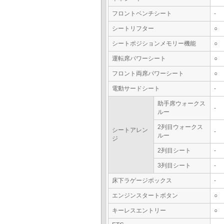
フロントベンチシート
-
シートリフター
○
シートポジションメモリー機能
○
運転席パワーシート
○
フロント両席パワーシート
○
電動サードシート
-
助手席ウォークス
-
ルー
2列目ウォークス
シートアレン
-
ルー
ジ
2列目シート
-
3列目シート
-
床下ラゲージボックス
-
エンジンスタートボタン
○
キーレスエントリー
○