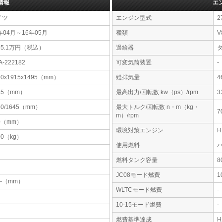
情報
エ
イツ
エンジン型式
2
年04月～16年05月
種類
V
95.1万円（税込）
過給器
A-222182
可変気筒装置
-
80x1915x1495（mm）
総排気量
4
65（mm）
最高出力/回転数 kw（ps）/rpm
3
30/1645（mm）
最大トルク/回転数 n・m（kg・
7
m）/rpm
0（mm）
環境対策エンジン
90（kg）
使用燃料
燃料タンク容量
JC08モード燃費
1
-x-（mm）
WLTCモード燃費
-
10-15モード燃費
-
燃費基準達成
H