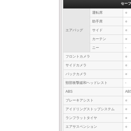
セー
運転席
○
助手席
○
エアバッグ
サイド
○
カーテン
○
ニー
-
フロントカメラ
○
サイドカメラ
○
バックカメラ
○
頸部衝撃緩和ヘッドレスト
-
ABS
AB
ブレーキアシスト
○
アイドリングストップシステム
○
ランフラットタイヤ
○
エアサスペンション
○