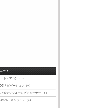
ニティ
オートエアコン（○）
HDDナビゲーション（○）
地上波デジタルテレビチューナー（○）
COMANDオンライン（○）