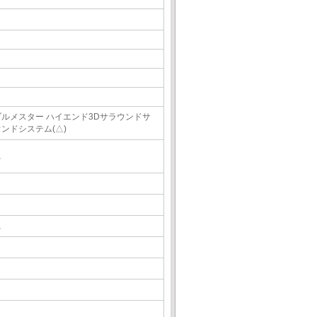
ブルメスター ハイエンド3Dサラウンドサ
ウンドシステム(△)
△
△