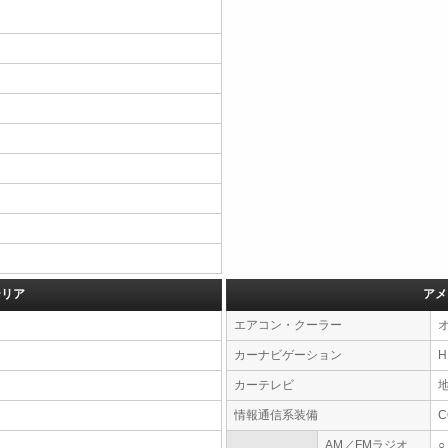
テリア
アメ
エアコン・クーラー
カーナビゲーション
カーテレビ
情報通信系装備
AM／FMラジオ
○