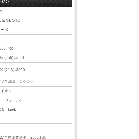
ンジン
78
8気筒DOHC
ターボ
663（cc）
35 (455) /5500
00 (71.3) /3500
H17年基準 ☆☆☆☆
ハイオク
80（リットル）
0.5（km/L）
27年度燃費基準 +20%達成