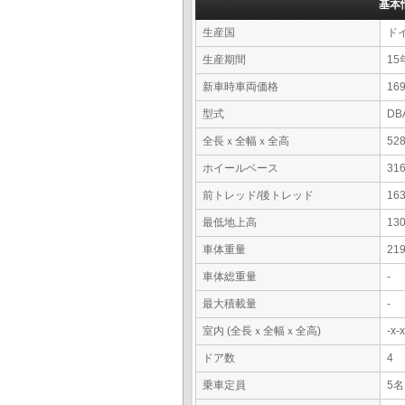
基本
生産国
ド
生産期間
15
新車時車両価格
16
型式
DB
全長ｘ全幅ｘ全高
52
ホイールベース
31
前トレッド/後トレッド
16
最低地上高
13
車体重量
21
車体総重量
-
最大積載量
-
室内 (全長ｘ全幅ｘ全高)
-x
ドア数
4
乗車定員
5名