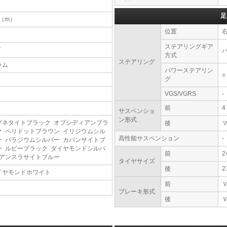
足
7（m）
位置
ステアリングギア
T
方式
ステアリング
ラム
パワーステアリン
○
グ
VGS/VGRS
-
前
サスペンショ
ン形式
グネタイトブラック オブシディアンブラ
後
ク ペリドットブラウン イリジウムシル
高性能サスペンション
-
ー パラジウムシルバー カバンサイトブ
ー ルビーブラック ダイヤモンドシルバ
前
2
 アンスラサイトブルー
タイヤサイズ
後
2
イヤモンドホワイト
前
ブレーキ形式
後