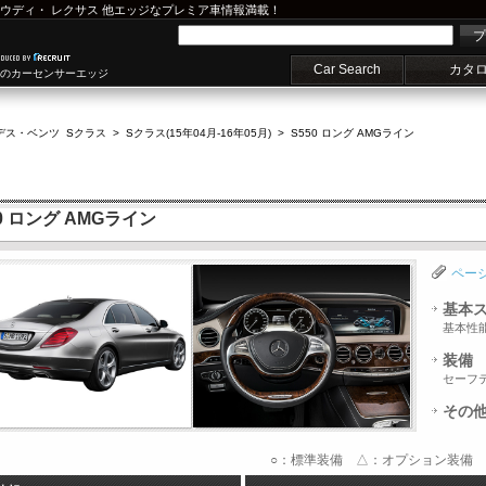
ウディ
・
レクサス
他エッジなプレミア車情報満載！
プ
Car Search
カタ
車のカーセンサーエッジ
デス・ベンツ Sクラス
>
Sクラス(15年04月-16年05月)
>
S550 ロング AMGライン
0 ロング AMGライン
ペー
基本
基本性
装備
セーフ
その
○：標準装備 △：オプション装備 