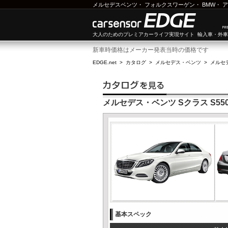
メルセデスベンツ
・
フォルクスワーゲン
・
BMW
・
ア
大人のためのプレミアカーライフ実現サイト 輸入車・外
新車時価格はメーカー発表当時の価格です
EDGE.net
>
カタログ
>
メルセデス・ベンツ
>
メルセ
メルセデス・ベンツ Sクラス S55
基本スペック