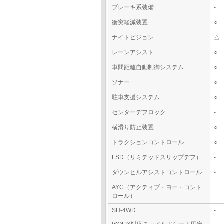
ブレーキ系装備
-
衝突軽減装置
○
ナイトビジョン
△
レーンアシスト
○
車間距離自動制御システム
○
ソナー
○
駐車支援システム
○
センターデフロック
-
横滑り防止装置
○
トラクションコントロール
○
LSD（リミテッドスリップデフ）
-
ダウンヒルアシストコントロール
-
AYC（アクティブ・ヨー・コント
-
ロール）
SH-4WD
-