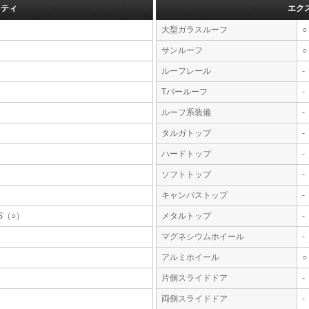
フティ
エク
大型ガラスルーフ
○
サンルーフ
○
ルーフレール
-
Tバールーフ
-
ルーフ系装備
-
タルガトップ
-
ハードトップ
-
ソフトトップ
-
キャンバストップ
-
S（○）
メタルトップ
-
マグネシウムホイール
-
アルミホイール
○
片側スライドドア
-
両側スライドドア
-