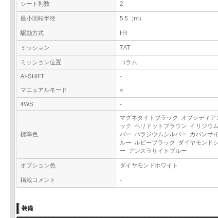
シート列数
2
最小回転半径
5.5（m）
駆動方式
FR
ミッション
7AT
ミッション位置
コラム
AI-SHIFT
-
マニュアルモード
○
4WS
-
マグネタイトブラック オブシディア
ック ペリドットブラウン イリジウ
標準色
バー パラジウムシルバー カバンサ
ルー ルビーブラック ダイヤモンド
ー アンスラサイトブルー
オプション色
ダイヤモンドホワイト
掲載コメント
-
装備