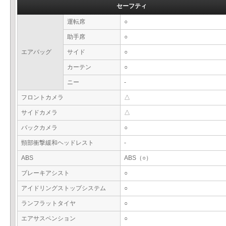
セーフティ
運転席
○
助手席
○
エアバッグ
サイド
○
カーテン
○
ニー
-
フロントカメラ
△
サイドカメラ
△
バックカメラ
○
頸部衝撃緩和ヘッドレスト
-
ABS
ABS（○）
ブレーキアシスト
○
アイドリングストップシステム
○
ランフラットタイヤ
○
エアサスペンション
○