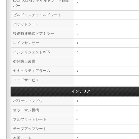
ISOFIX対応チャイルドシート固定
○
バー
ビルドインチャイルドシート
-
バケットシート
-
後退時連動式ドアミラー
○
レインセンサー
○
インテリジェントAFS
○
盗難防止装置
○
セキュリティアラーム
○
ロードサービス
-
インテリア
パワーウィンドウ
○
オットマン機構
-
フルフラットシート
-
チップアップシート
-
本革シート
○