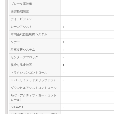
ブレーキ系装備
-
衝突軽減装置
○
ナイトビジョン
-
レーンアシスト
○
車間距離自動制御システム
○
ソナー
○
駐車支援システム
○
センターデフロック
-
横滑り防止装置
○
トラクションコントロール
○
LSD（リミテッドスリップデフ）
-
ダウンヒルアシストコントロール
-
AYC（アクティブ・ヨー・コント
-
ロール）
SH-4WD
-