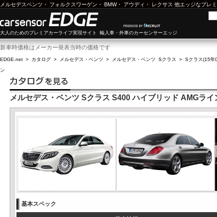
メルセデスベンツ
・
フォルクスワーゲン
・
BMW
・
アウディ
・
レクサス
他エッジなプレミ
大人のためのプレミアカーライフ実現サイト 輸入車・外車のカーセンサーエッジ
新車時価格はメーカー発表当時の価格です
EDGE.net
>
カタログ
>
メルセデス・ベンツ
>
メルセデス・ベンツ Sクラス
>
Sクラス(15年0
ン
メルセデス・ベンツ Sクラス S400 ハイブリッド AMGライ
基本スペック