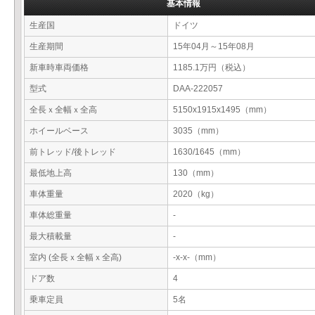
基本情報
生産国
ドイツ
生産期間
15年04月～15年08月
新車時車両価格
1185.1万円（税込）
型式
DAA-222057
全長ｘ全幅ｘ全高
5150x1915x1495（mm）
ホイールベース
3035（mm）
前トレッド/後トレッド
1630/1645（mm）
最低地上高
130（mm）
車体重量
2020（kg）
車体総重量
-
最大積載量
-
室内 (全長ｘ全幅ｘ全高)
-x-x-（mm）
ドア数
4
乗車定員
5名