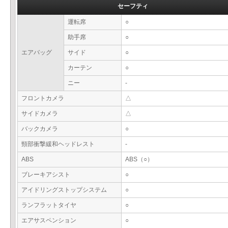
セーフティ
運転席
○
助手席
○
エアバッグ
サイド
○
カーテン
○
ニー
-
フロントカメラ
△
サイドカメラ
△
バックカメラ
○
頸部衝撃緩和ヘッドレスト
-
ABS
ABS（○）
ブレーキアシスト
○
アイドリングストップシステム
○
ランフラットタイヤ
○
エアサスペンション
○