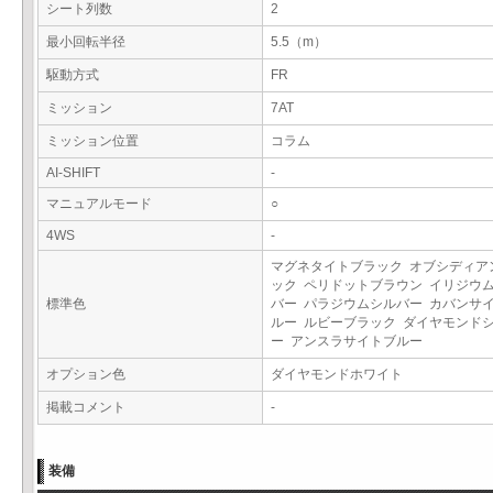
シート列数
2
最小回転半径
5.5（m）
駆動方式
FR
ミッション
7AT
ミッション位置
コラム
AI-SHIFT
-
マニュアルモード
○
4WS
-
マグネタイトブラック オブシディア
ック ペリドットブラウン イリジウ
標準色
バー パラジウムシルバー カバンサ
ルー ルビーブラック ダイヤモンド
ー アンスラサイトブルー
オプション色
ダイヤモンドホワイト
掲載コメント
-
装備