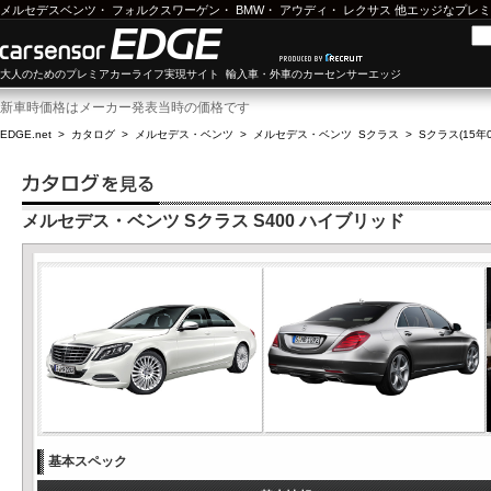
メルセデスベンツ
・
フォルクスワーゲン
・
BMW
・
アウディ
・
レクサス
他エッジなプレミ
大人のためのプレミアカーライフ実現サイト 輸入車・外車のカーセンサーエッジ
新車時価格はメーカー発表当時の価格です
EDGE.net
>
カタログ
>
メルセデス・ベンツ
>
メルセデス・ベンツ Sクラス
>
Sクラス(15年0
メルセデス・ベンツ Sクラス S400 ハイブリッド
基本スペック