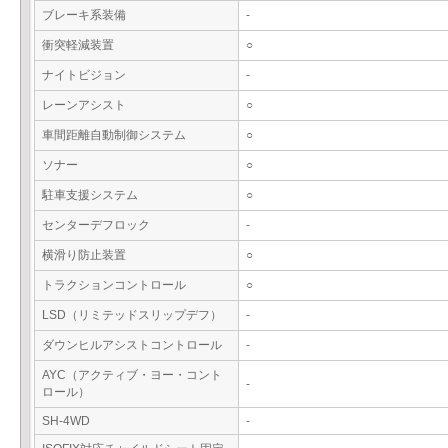
ブレーキ系装備
-
衝突軽減装置
○
ナイトビジョン
-
レーンアシスト
○
車間距離自動制御システム
○
ソナー
○
駐車支援システム
○
センターデフロック
-
横滑り防止装置
○
トラクションコントロール
○
LSD（リミテッドスリップデフ）
-
ダウンヒルアシストコントロール
-
AYC（アクティブ・ヨー・コント
-
ロール）
SH-4WD
-