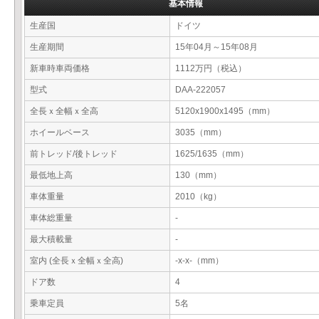
基本情報
生産国
ドイツ
生産期間
15年04月～15年08月
新車時車両価格
1112万円（税込）
型式
DAA-222057
全長ｘ全幅ｘ全高
5120x1900x1495（mm）
ホイールベース
3035（mm）
前トレッド/後トレッド
1625/1635（mm）
最低地上高
130（mm）
車体重量
2010（kg）
車体総重量
-
最大積載量
-
室内 (全長ｘ全幅ｘ全高)
-x-x-（mm）
ドア数
4
乗車定員
5名