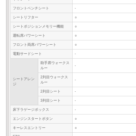
フロントベンチシート
-
シートリフター
○
シートポジションメモリー機能
○
運転席パワーシート
○
フロント両席パワーシート
○
電動サードシート
-
助手席ウォークス
-
ルー
2列目ウォークス
シートアレン
-
ルー
ジ
2列目シート
-
3列目シート
-
床下ラゲージボックス
-
エンジンスタートボタン
○
キーレスエントリー
○