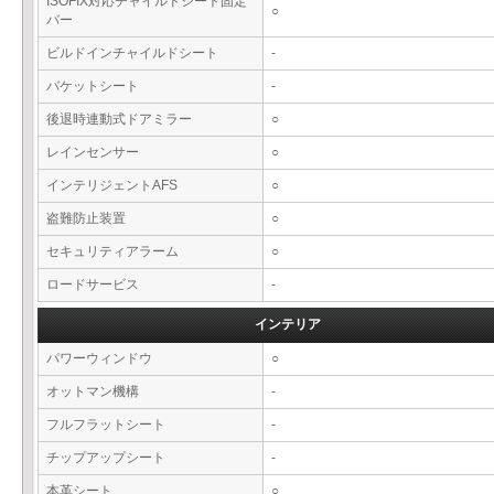
ISOFIX対応チャイルドシート固定
○
バー
ビルドインチャイルドシート
-
バケットシート
-
後退時連動式ドアミラー
○
レインセンサー
○
インテリジェントAFS
○
盗難防止装置
○
セキュリティアラーム
○
ロードサービス
-
インテリア
パワーウィンドウ
○
オットマン機構
-
フルフラットシート
-
チップアップシート
-
本革シート
○