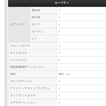
セーフティ
運転席
○
助手席
○
エアバッグ
サイド
○
カーテン
○
ニー
-
フロントカメラ
○
サイドカメラ
○
バックカメラ
○
頸部衝撃緩和ヘッドレスト
-
ABS
ABS（○）
ブレーキアシスト
○
アイドリングストップシステム
○
ランフラットタイヤ
○
エアサスペンション
○