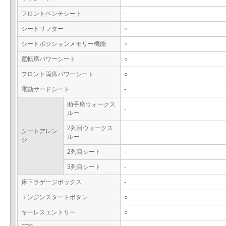
フロントベンチシート
-
シートリフター
○
シートポジションメモリー機能
○
運転席パワーシート
○
フロント両席パワーシート
○
電動サードシート
-
助手席ウォークス
-
ルー
2列目ウォークス
シートアレン
-
ルー
ジ
2列目シート
-
3列目シート
-
床下ラゲージボックス
-
エンジンスタートボタン
○
キーレスエントリー
○