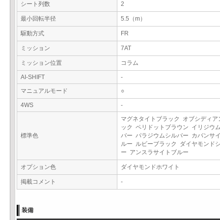
シート列数
2
最小回転半径
5.5（m）
駆動方式
FR
ミッション
7AT
ミッション位置
コラム
AI-SHIFT
-
マニュアルモード
○
4WS
-
マグネタイトブラック オブシディア
ック ペリドットブラウン イリジウ
標準色
バー パラジウムシルバー カバンサ
ルー ルビーブラック ダイヤモンド
ー アンスラサイトブルー
オプション色
ダイヤモンドホワイト
掲載コメント
-
装備