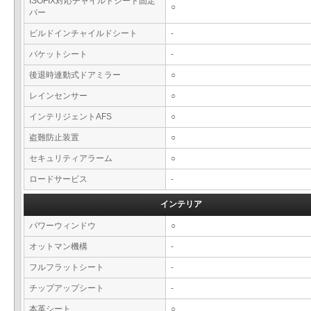
ISOFIX対応チャイルドシート固定
○
バー
ビルドインチャイルドシート
-
バケットシート
-
後退時連動式ドアミラー
○
レインセンサー
○
インテリジェントAFS
○
盗難防止装置
○
セキュリティアラーム
○
ロードサービス
-
インテリア
パワーウィンドウ
○
オットマン機構
-
フルフラットシート
-
チップアップシート
-
本革シート
○