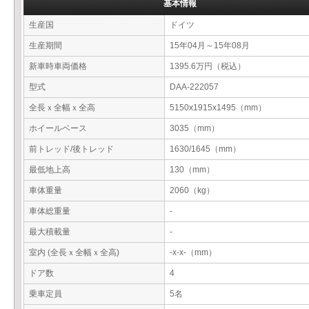
基本情報
生産国
ドイツ
生産期間
15年04月～15年08月
新車時車両価格
1395.6万円（税込）
型式
DAA-222057
全長ｘ全幅ｘ全高
5150x1915x1495（mm）
ホイールベース
3035（mm）
前トレッド/後トレッド
1630/1645（mm）
最低地上高
130（mm）
車体重量
2060（kg）
車体総重量
-
最大積載量
-
室内 (全長ｘ全幅ｘ全高)
-x-x-（mm）
ドア数
4
乗車定員
5名