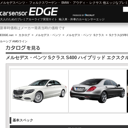
メルセデスベンツ
・
フォルクスワーゲン
・
BMW
・
アウディ
・
レクサス
他エッジなプレミ
大人のためのプレミアカーライフ実現サイト 輸入車・外車のカーセンサーエッジ
新車時価格はメーカー発表当時の価格です
EDGE.net
>
カタログ
>
メルセデス・ベンツ
>
メルセデス・ベンツ Sクラス
>
Sクラス(15年0
ルーシブ AMGライン
メルセデス・ベンツ Sクラス S400 ハイブリッド エクスク
基本スペック