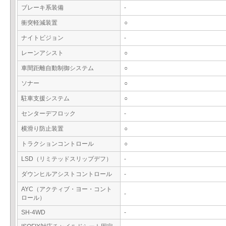
ブレーキ系装備
-
衝突軽減装置
○
ナイトビジョン
-
レーンアシスト
○
車間距離自動制御システム
○
ソナー
○
駐車支援システム
○
センターデフロック
-
横滑り防止装置
○
トラクションコントロール
○
LSD（リミテッドスリップデフ）
-
ダウンヒルアシストコントロール
-
AYC（アクティブ・ヨー・コント
-
ロール）
SH-4WD
-