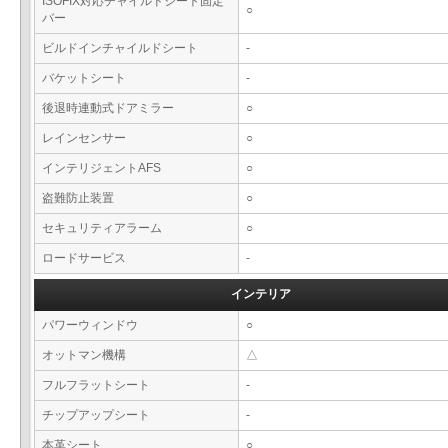
ISOFIX対応チャイルドシート固定
○
バー
ビルドインチャイルドシート
-
バケットシート
-
後退時連動式ドアミラー
○
レインセンサー
○
インテリジェントAFS
○
盗難防止装置
○
セキュリティアラーム
○
ロードサービス
-
インテリア
パワーウィンドウ
○
オットマン機構
△
フルフラットシート
-
チップアップシート
-
本革シート
○