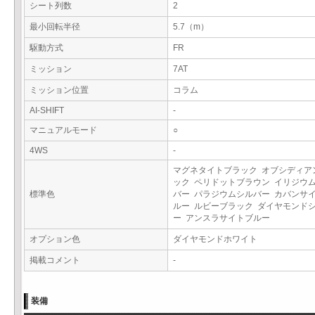
シート列数
2
最小回転半径
5.7（m）
駆動方式
FR
ミッション
7AT
ミッション位置
コラム
AI-SHIFT
-
マニュアルモード
○
4WS
-
マグネタイトブラック オブシディア
ック ペリドットブラウン イリジウ
標準色
バー パラジウムシルバー カバンサ
ルー ルビーブラック ダイヤモンド
ー アンスラサイトブルー
オプション色
ダイヤモンドホワイト
掲載コメント
-
装備