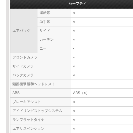
セーフティ
運転席
○
助手席
○
エアバッグ
サイド
○
カーテン
○
ニー
-
フロントカメラ
○
サイドカメラ
○
バックカメラ
○
頸部衝撃緩和ヘッドレスト
-
ABS
ABS（○）
ブレーキアシスト
○
アイドリングストップシステム
○
ランフラットタイヤ
○
エアサスペンション
○