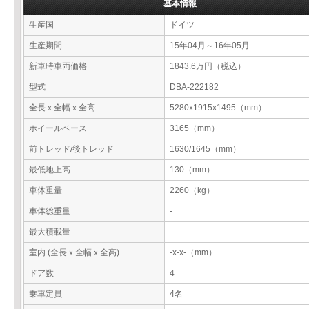
基本情報
生産国
ドイツ
生産期間
15年04月～16年05月
新車時車両価格
1843.6万円（税込）
型式
DBA-222182
全長ｘ全幅ｘ全高
5280x1915x1495（mm）
ホイールベース
3165（mm）
前トレッド/後トレッド
1630/1645（mm）
最低地上高
130（mm）
車体重量
2260（kg）
車体総重量
-
最大積載量
-
室内 (全長ｘ全幅ｘ全高)
-x-x-（mm）
ドア数
4
乗車定員
4名