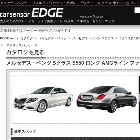
メルセデスベンツ
・
フォルクスワーゲン
・
BMW
・
アウディ
・
レクサス
他エッジなプレミ
大人のためのプレミアカーライフ実現サイト 輸入車・外車のカーセンサーエッジ
新車時価格はメーカー発表当時の価格です
EDGE.net
>
カタログ
>
メルセデス・ベンツ
>
メルセデス・ベンツ Sクラス
>
Sクラス(15年0
ァーストクラスパッケージ
メルセデス・ベンツ Sクラス S550 ロング AMGライン 
基本スペック