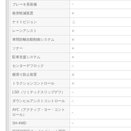
ブレーキ系装備
-
衝突軽減装置
○
ナイトビジョン
△
レーンアシスト
○
車間距離自動制御システム
○
ソナー
○
駐車支援システム
○
センターデフロック
-
横滑り防止装置
○
トラクションコントロール
○
LSD（リミテッドスリップデフ）
-
ダウンヒルアシストコントロール
-
AYC（アクティブ・ヨー・コント
-
ロール）
SH-4WD
-