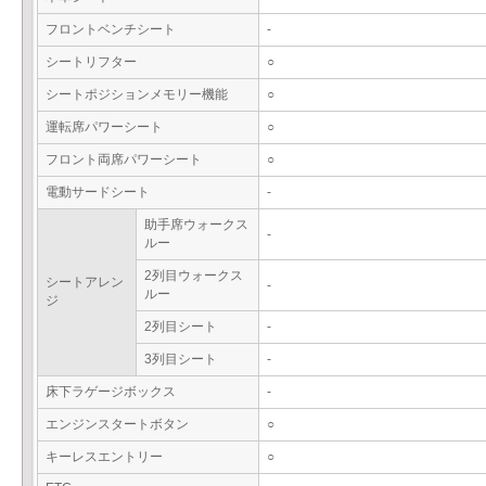
フロントベンチシート
-
シートリフター
○
シートポジションメモリー機能
○
運転席パワーシート
○
フロント両席パワーシート
○
電動サードシート
-
助手席ウォークス
-
ルー
2列目ウォークス
シートアレン
-
ルー
ジ
2列目シート
-
3列目シート
-
床下ラゲージボックス
-
エンジンスタートボタン
○
キーレスエントリー
○