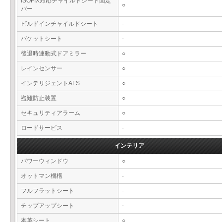
ISOFIX対応チャイルドシート固定
○
バー
ビルドインチャイルドシート
-
バケットシート
-
後退時連動式ドアミラー
○
レインセンサー
○
インテリジェントAFS
○
盗難防止装置
○
セキュリティアラーム
○
ロードサービス
-
インテリア
パワーウィンドウ
○
オットマン機構
-
フルフラットシート
-
チップアップシート
-
本革シート
○