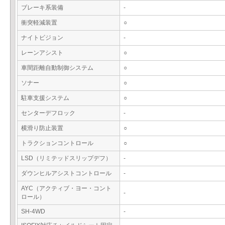
ブレーキ系装備
-
衝突軽減装置
○
ナイトビジョン
-
レーンアシスト
○
車間距離自動制御システム
○
ソナー
○
駐車支援システム
○
センターデフロック
-
横滑り防止装置
○
トラクションコントロール
○
LSD（リミテッドスリップデフ）
-
ダウンヒルアシストコントロール
-
AYC（アクティブ・ヨー・コント
-
ロール）
SH-4WD
-