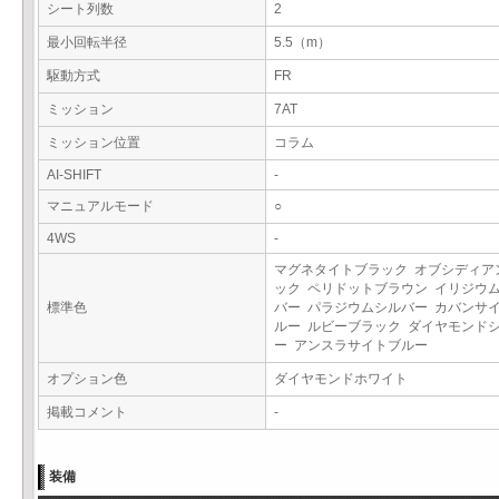
シート列数
2
最小回転半径
5.5（m）
駆動方式
FR
ミッション
7AT
ミッション位置
コラム
AI-SHIFT
-
マニュアルモード
○
4WS
-
マグネタイトブラック オブシディア
ック ペリドットブラウン イリジウ
標準色
バー パラジウムシルバー カバンサ
ルー ルビーブラック ダイヤモンド
ー アンスラサイトブルー
オプション色
ダイヤモンドホワイト
掲載コメント
-
装備