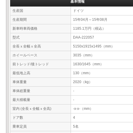
基本情報
生産国
ドイツ
生産期間
15年04月～15年08月
新車時車両価格
1185.1万円（税込）
型式
DAA-222057
全長ｘ全幅ｘ全高
5150x1915x1495（mm）
ホイールベース
3035（mm）
前トレッド/後トレッド
1630/1645（mm）
最低地上高
130（mm）
車体重量
2020（kg）
車体総重量
-
最大積載量
-
室内 (全長ｘ全幅ｘ全高)
-x-x-（mm）
ドア数
4
乗車定員
5名