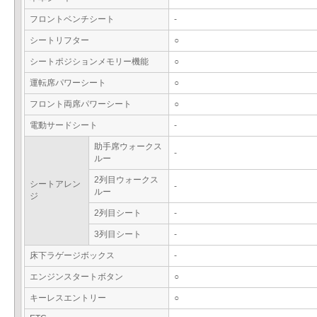
フロントベンチシート
-
シートリフター
○
シートポジションメモリー機能
○
運転席パワーシート
○
フロント両席パワーシート
○
電動サードシート
-
助手席ウォークス
-
ルー
2列目ウォークス
シートアレン
-
ルー
ジ
2列目シート
-
3列目シート
-
床下ラゲージボックス
-
エンジンスタートボタン
○
キーレスエントリー
○