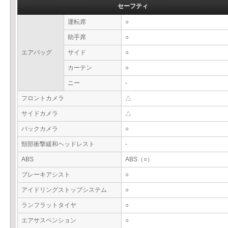
セーフティ
運転席
○
助手席
○
エアバッグ
サイド
○
カーテン
○
ニー
-
フロントカメラ
△
サイドカメラ
△
バックカメラ
○
頸部衝撃緩和ヘッドレスト
-
ABS
ABS（○）
ブレーキアシスト
○
アイドリングストップシステム
○
ランフラットタイヤ
○
エアサスペンション
○