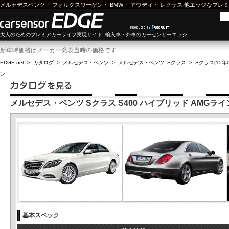
メルセデスベンツ
・
フォルクスワーゲン
・
BMW
・
アウディ
・
レクサス
他エッジなプレミ
大人のためのプレミアカーライフ実現サイト 輸入車・外車のカーセンサーエッジ
新車時価格はメーカー発表当時の価格です
EDGE.net
>
カタログ
>
メルセデス・ベンツ
>
メルセデス・ベンツ Sクラス
>
Sクラス(15年0
ン
メルセデス・ベンツ Sクラス S400 ハイブリッド AMGライ
基本スペック