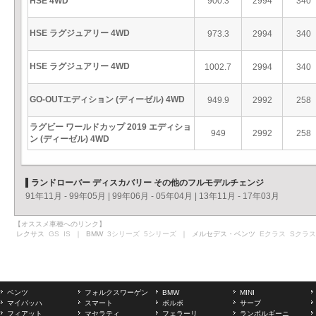
HSE 4WD
900.3
2994
340
HSE ラグジュアリー 4WD
973.3
2994
340
HSE ラグジュアリー 4WD
1002.7
2994
340
GO-OUTエディション (ディーゼル) 4WD
949.9
2992
258
ラグビー ワールドカップ 2019 エディショ
949
2992
258
ン (ディーゼル) 4WD
ランドローバー ディスカバリー その他のフルモデルチェンジ
91年11月 - 99年05月
|
99年06月 - 05年04月
|
13年11月 - 17年03月
【オススメ車種へのリンク】
レクサス
GS
IS
｜ BMW
3シリーズ
5シリーズ
｜ メルセデス・ベンツ
Eクラス
Sクラス
ベンツ
フォルクスワーゲン
BMW
MINI
マイバッハ
スマート
ボルボ
サーブ
フィアット
マセラティ
フェラーリ
ランボルギーニ