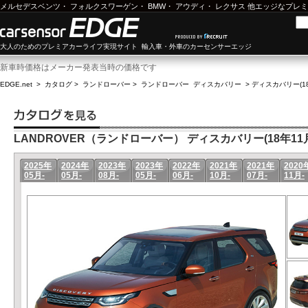
メルセデスベンツ
・
フォルクスワーゲン
・
BMW
・
アウディ
・
レクサス
他エッジなプレミ
大人のためのプレミアカーライフ実現サイト 輸入車・外車のカーセンサーエッジ
新車時価格はメーカー発表当時の価格です
EDGE.net
>
カタログ
>
ランドローバー
>
ランドローバー ディスカバリー
>
ディスカバリー(18
LANDROVER（ランドローバー） ディスカバリー(18年11月-
2025年
2024年
2023年
2023年
2022年
2021年
2021年
2020
05月-
05月-
08月-
05月-
06月-
10月-
07月-
11月-