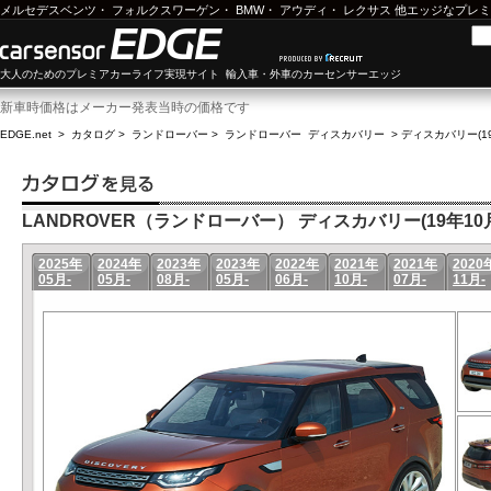
メルセデスベンツ
・
フォルクスワーゲン
・
BMW
・
アウディ
・
レクサス
他エッジなプレミ
大人のためのプレミアカーライフ実現サイト 輸入車・外車のカーセンサーエッジ
新車時価格はメーカー発表当時の価格です
EDGE.net
>
カタログ
>
ランドローバー
>
ランドローバー ディスカバリー
>
ディスカバリー(19
LANDROVER（ランドローバー） ディスカバリー(19年10月-
2025年
2024年
2023年
2023年
2022年
2021年
2021年
2020
05月-
05月-
08月-
05月-
06月-
10月-
07月-
11月-