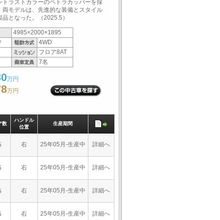
ントラストカラーのペトラカッパーを採
。両モデルは、先進的な装備とスタイル
となった。（2025.5）
4985×2000×1895
Ｖ
4WD
フロア8AT
7名
30
万円
78
万円
ハンドル
ア数
生産期間
位置
右
25年05月-生産中
詳細へ
5
右
25年05月-生産中
詳細へ
5
右
25年05月-生産中
詳細へ
5
右
25年05月-生産中
詳細へ
5