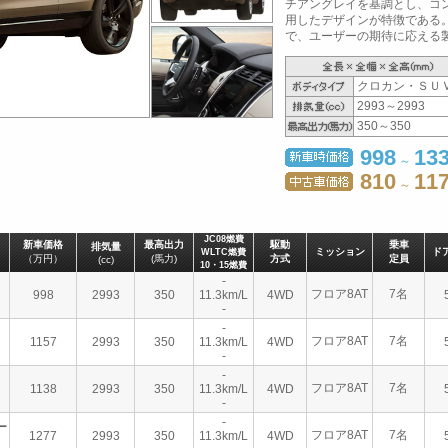
チアングレイを基調とし、コ
用したデザインが特徴である
で、ユーザーの期待に応える製品
クロカン・ＳＵ
2993～2993
350～350
998
13
～
810
11
～
JC08燃費
新車価格
最高出力
駆動
乗車
排気量
ミッション
ド
WLTC燃費
（万円）
(馬力)
方式
定員
(cc)
10・15燃費
-
フロア8AT
7名
998
2993
350
11.3km/L
4WD
-
-
フロア8AT
7名
1157
2993
350
11.3km/L
4WD
-
-
フロア8AT
7名
1138
2993
350
11.3km/L
4WD
-
-
ー
フロア8AT
7名
1277
2993
350
11.3km/L
4WD