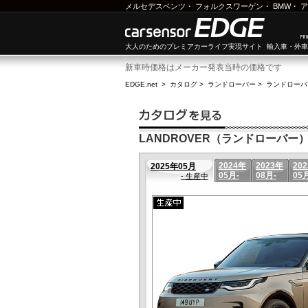
メルセデスベンツ
・
フォルクスワーゲン
・
BMW
・
ア
大人のためのプレミアカーライフ実現サイト 輸入車・外
新車時価格はメーカー発表当時の価格です
EDGE.net
>
カタログ
>
ランドローバー
>
ランドローバ
LANDROVER（ランドローバー）
2024年
2023年
20
2025年05月
05月-
08月-
05
- 生産中