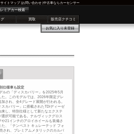
サイトマップ
|
お問い合わせ
|
中古車ならカーセンサー
レミアカー検索
ログ
買取
販売店クチコミ
お気に入り
未登録
年
特別仕様車も設定
デルの「ディスカバリー」を2025年5月
た。このモデルでは、2026年限定グレ
追加され、全4グレード展開が行われる。
スカバリー」に搭載されたTDiディーゼ
由来し、特別仕様として新たなエクステ
が選択可能である。ナルヴィックグロス
フや21インチのアロイホイールも装備さ
た、「テンペスト キュレーテッド フォ
販売され、プレミアムメタリックのカルパ