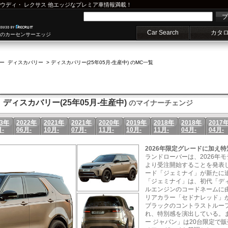
ウディ
・
レクサス
他エッジなプレミア車情報満載！
プ
Car Search
カタ
車のカーセンサーエッジ
ー ディスカバリー
>
ディスカバリー(25年05月-生産中) のMC一覧
 ディスカバリー(25年05月-生産中)
のマイナーチェンジ
23年
2022年
2021年
2021年
2020年
2019年
2018年
2018年
2017
月-
06月-
10月-
07月-
11月-
10月-
11月-
04月-
04月-
2026年限定グレードに加え
ランドローバーは、2026年モ
より受注開始することを発表し
ード「ジェミナイ」が新たに
「ジェミナイ」は、初代「ディ
ルエンジンのコードネームに
リアカラー「セドナレッド」
ブラックのコントラストルー
れ、特別感を演出している。ま
ー ジャパン」は20台限定で