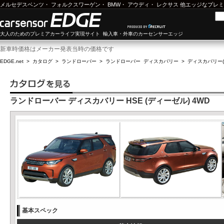
メルセデスベンツ
・
フォルクスワーゲン
・
BMW
・
アウディ
・
レクサス
他エッジなプレミ
大人のためのプレミアカーライフ実現サイト 輸入車・外車のカーセンサーエッジ
新車時価格はメーカー発表当時の価格です
EDGE.net
>
カタログ
>
ランドローバー
>
ランドローバー ディスカバリー
>
ディスカバリー(1
ランドローバー ディスカバリー HSE (ディーゼル) 4WD
基本スペック