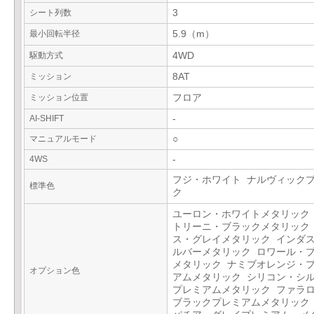
シート列数
3
最小回転半径
5.9（m）
駆動方式
4WD
ミッション
8AT
ミッション位置
フロア
AI-SHIFT
-
マニュアルモード
○
4WS
-
フジ・ホワイト ナルヴィック
標準色
ク
ユーロン・ホワイトメタリック
トリーニ・ブラックメタリック
ス・グレイメタリック インダ
ルバーメタリック ロワール・
メタリック ナミブオレンジ・
オプション色
アムメタリック シリコン・シ
プレミアムメタリック ファラ
ブラックプレミアムメタリック