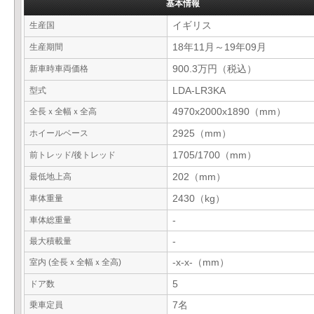
基本情報
生産国
イギリス
生産期間
18年11月～19年09月
新車時車両価格
900.3万円（税込）
型式
LDA-LR3KA
全長ｘ全幅ｘ全高
4970x2000x1890（mm）
ホイールベース
2925（mm）
前トレッド/後トレッド
1705/1700（mm）
最低地上高
202（mm）
車体重量
2430（kg）
車体総重量
-
最大積載量
-
室内 (全長ｘ全幅ｘ全高)
-x-x-（mm）
ドア数
5
乗車定員
7名