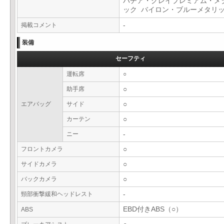
パチア・グレイプレミアム・メ
ック バイロン・ブルーメタリ
掲載コメント
-
装備
セーフティ
運転席
○
助手席
○
エアバッグ
サイド
○
カーテン
○
ニー
-
フロントカメラ
○
サイドカメラ
○
バックカメラ
○
頸部衝撃緩和ヘッドレスト
-
EBD付きABS（○）
ABS