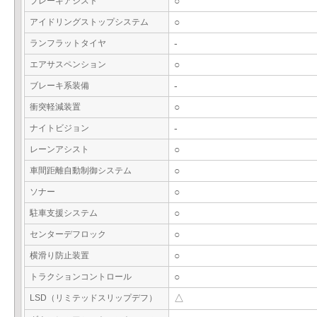
ブレーキアシスト
○
アイドリングストップシステム
○
ランフラットタイヤ
-
エアサスペンション
○
ブレーキ系装備
-
衝突軽減装置
○
ナイトビジョン
-
レーンアシスト
○
車間距離自動制御システム
○
ソナー
○
駐車支援システム
○
センターデフロック
○
横滑り防止装置
○
トラクションコントロール
○
LSD（リミテッドスリップデフ）
△