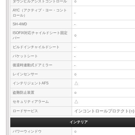
ダウンヒルアシストコントロール
○
AYC（アクティブ・ヨー・コント
-
ロール）
SH-4WD
-
ISOFIX対応チャイルドシート固定
○
バー
ビルドインチャイルドシート
-
バケットシート
-
後退時連動式ドアミラー
-
レインセンサー
○
インテリジェントAFS
△
盗難防止装置
○
セキュリティアラーム
△
ロードサービス
インコントロールプロテクト(○)
インテリア
パワーウィンドウ
○