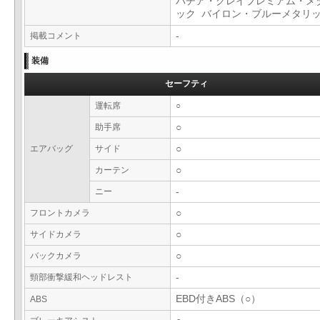
パチア・グレイプレミアム・メ
ック バイロン・ブルーメタリ
掲載コメント
-
装備
セーフティ
運転席
○
助手席
○
エアバッグ
サイド
○
カーテン
○
ニー
-
フロントカメラ
○
サイドカメラ
○
バックカメラ
○
頸部衝撃緩和ヘッドレスト
-
EBD付きABS（○）
ABS