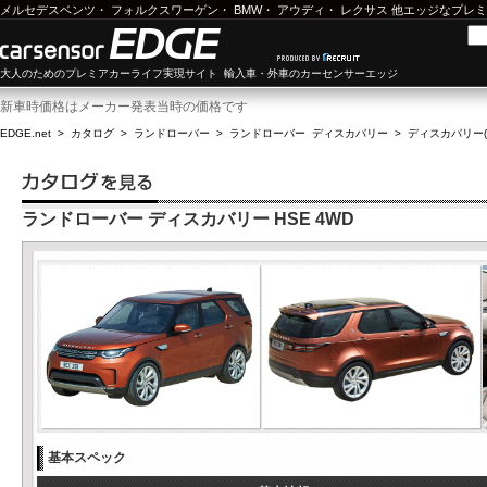
メルセデスベンツ
・
フォルクスワーゲン
・
BMW
・
アウディ
・
レクサス
他エッジなプレミ
大人のためのプレミアカーライフ実現サイト 輸入車・外車のカーセンサーエッジ
新車時価格はメーカー発表当時の価格です
EDGE.net
>
カタログ
>
ランドローバー
>
ランドローバー ディスカバリー
>
ディスカバリー(1
ランドローバー ディスカバリー HSE 4WD
基本スペック