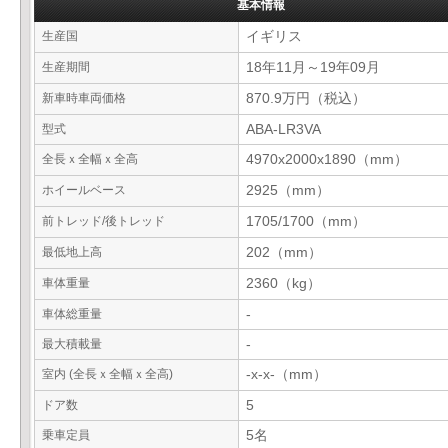
基本情報
生産国
イギリス
生産期間
18年11月～19年09月
新車時車両価格
870.9万円（税込）
型式
ABA-LR3VA
全長ｘ全幅ｘ全高
4970x2000x1890（mm）
ホイールベース
2925（mm）
前トレッド/後トレッド
1705/1700（mm）
最低地上高
202（mm）
車体重量
2360（kg）
車体総重量
-
最大積載量
-
室内 (全長ｘ全幅ｘ全高)
-x-x-（mm）
ドア数
5
乗車定員
5名