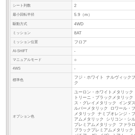
シート列数
2
最小回転半径
5.9（m）
駆動方式
4WD
ミッション
8AT
ミッション位置
フロア
AI-SHIFT
-
マニュアルモード
○
4WS
-
フジ・ホワイト ナルヴィック
標準色
ク
ユーロン・ホワイトメタリック
トリーニ・ブラックメタリック
ス・グレイメタリック インダ
ルバーメタリック ロワール・
メタリック ナミブオレンジ・
オプション色
アムメタリック シリコン・シ
プレミアムメタリック ファラ
ブラックプレミアムメタリック