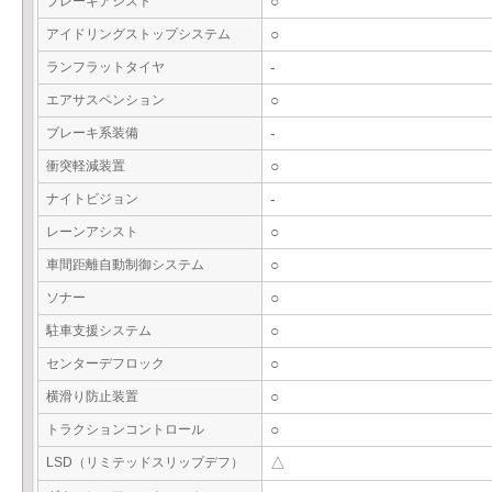
ブレーキアシスト
○
アイドリングストップシステム
○
ランフラットタイヤ
-
エアサスペンション
○
ブレーキ系装備
-
衝突軽減装置
○
ナイトビジョン
-
レーンアシスト
○
車間距離自動制御システム
○
ソナー
○
駐車支援システム
○
センターデフロック
○
横滑り防止装置
○
トラクションコントロール
○
LSD（リミテッドスリップデフ）
△