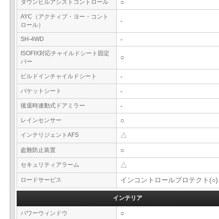
ダウンヒルアシストコントロール
○
AYC（アクティブ・ヨー・コント
-
ロール）
SH-4WD
-
ISOFIX対応チャイルドシート固定
○
バー
ビルドインチャイルドシート
-
バケットシート
-
後退時連動式ドアミラー
-
レインセンサー
○
インテリジェントAFS
△
盗難防止装置
○
セキュリティアラーム
△
ロードサービス
インコントロールプロテクト(○)
インテリア
パワーウィンドウ
○