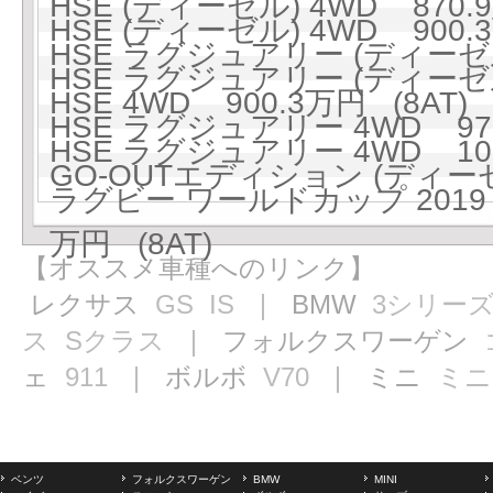
HSE (ディーゼル) 4WD 870.9
HSE (ディーゼル) 4WD 900.3
HSE ラグジュアリー (ディーゼル)
HSE ラグジュアリー (ディーゼル)
HSE 4WD 900.3万円 (8AT)
HSE ラグジュアリー 4WD 973
HSE ラグジュアリー 4WD 100
GO-OUTエディション (ディーゼル
ラグビー ワールドカップ 2019
万円 (8AT)
【オススメ車種へのリンク】
レクサス
GS
IS
｜ BMW
3シリー
ス
Sクラス
｜ フォルクスワーゲン
ェ
911
｜ ボルボ
V70
｜ ミニ
ミニ
ベンツ
フォルクスワーゲン
BMW
MINI