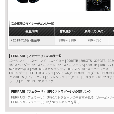
生産期間
排気量
(cc)
最高出力
(馬力)
2019年10月-生産中
3989～3989
780～780
FERRARI（フェラーリ）の車種一覧
12チリンドリ
|
12チリンドリスパイダー
|
296GTB
|
296GTS
|
328GTB
|
328
458スパイダー
|
458スペチアーレ
|
458スペチアーレA
|
488GTB
|
488スパ
575Mマラネロ
|
599
|
612スカリエッティ
|
812GTS
|
812スーパーファスト
|
F8トリブート
|
FF
|
GTC4ルッソ
|
SAアペルタ
|
SF90ストラダーレ
|
SF90
ニア30
|
カリフォルニアT
|
チャレンジストラダーレ
|
テスタロッサ
|
プロサ
ラーリ
|
ローマ
|
ローマスパイダー
FERRARI（フェラーリ） SF90ストラダーレの関連リンク
FERRARI（フェラーリ） SF90ストラダーレの中古車を見る（カーセンサ
FERRARI（フェラーリ）の人気ランキングを見る