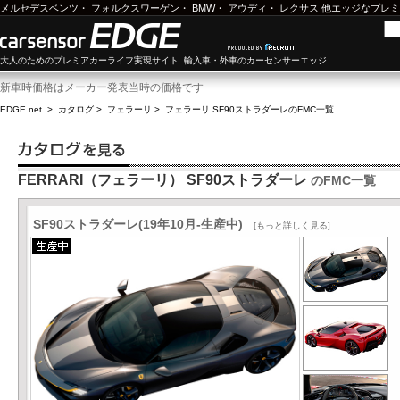
メルセデスベンツ
・
フォルクスワーゲン
・
BMW
・
アウディ
・
レクサス
他エッジなプレミ
大人のためのプレミアカーライフ実現サイト 輸入車・外車のカーセンサーエッジ
新車時価格はメーカー発表当時の価格です
EDGE.net
>
カタログ
>
フェラーリ
>
フェラーリ SF90ストラダーレ
のFMC一覧
FERRARI（フェラーリ） SF90ストラダーレ
のFMC一覧
SF90ストラダーレ(19年10月-生産中)
[もっと詳しく見る]