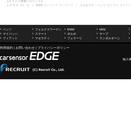
【オススメ車種へのリンク】
レクサス
GS
IS
｜ BMW
3シリーズ
5シリーズ
｜ メルセデス・ベンツ
Eクラス
Sクラス
ベンツ
フォルクスワーゲン
BMW
MINI
マイバッハ
スマート
ボルボ
サーブ
フィアット
マセラティ
フェラーリ
ランボルギーニ
利用規約
|
お問い合わせ
|
プライバシーポリシー
輸入