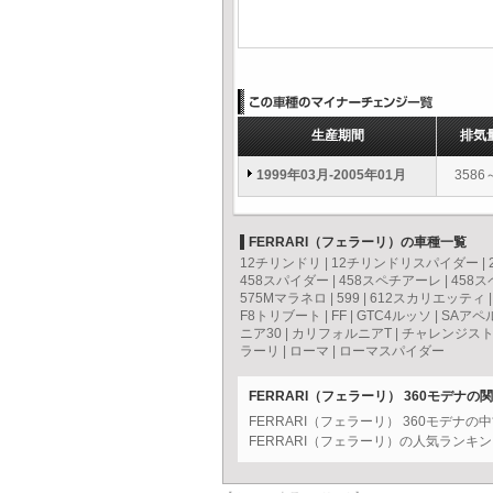
生産期間
排気
1999年03月-2005年01月
3586
FERRARI（フェラーリ）の車種一覧
12チリンドリ
|
12チリンドリスパイダー
|
458スパイダー
|
458スペチアーレ
|
458
575Mマラネロ
|
599
|
612スカリエッティ
F8トリブート
|
FF
|
GTC4ルッソ
|
SAアペ
ニア30
|
カリフォルニアT
|
チャレンジス
ラーリ
|
ローマ
|
ローマスパイダー
FERRARI（フェラーリ） 360モデナの
FERRARI（フェラーリ） 360モデナ
FERRARI（フェラーリ）の人気ランキ