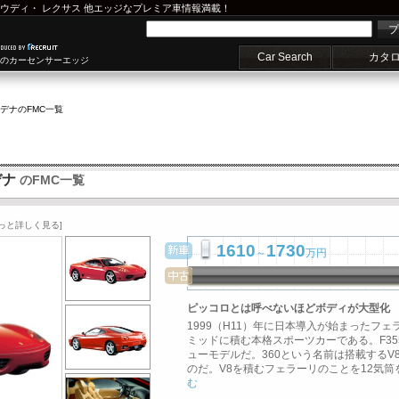
ウディ
・
レクサス
他エッジなプレミア車情報満載！
プ
Car Search
カタ
車のカーセンサーエッジ
モデナ
のFMC一覧
デナ
のFMC一覧
もっと詳しく見る]
1610
1730
～
万円
ピッコロとは呼べないほどボディが大型化
1999（H11）年に日本導入が始まったフ
ミッドに積む本格スポーツカーである。F3
ューモデルだ。360という名前は搭載するV
のだ。V8を積むフェラーリのことを12気筒を
む