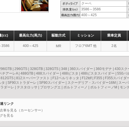
クーペ
3586～3586
400～425
量
(cc)
最高出力
(馬力)
駆動方式
ミッション
乗車定員
～3586
400～425
フロア6MT 他
2名
MR
296GTB
|
296GTS
|
328GTB
|
328GTS
|
348
|
360スパイダー
|
360モデナ
|
430ス
スペチアーレA
|
488GTB
|
488スパイダー
|
488ピスタ
|
488ピスタスパイダー
|
550
|
812GTS
|
812スーパーファスト
|
F12ベルリネッタ
|
F12tdf
|
F355
|
F355スパイダ
ルタ
|
SF90ストラダーレ
|
SF90スパイダー
|
スクーデリア・スパイダー16M
|
スーパ
トラダーレ
|
テスタロッサ
|
プロサングエ
|
ポルトフィーノ
|
ポルトフィーノM
|
モン
関連リンク
の中古車を見る（カーセンサー）
ングを見る