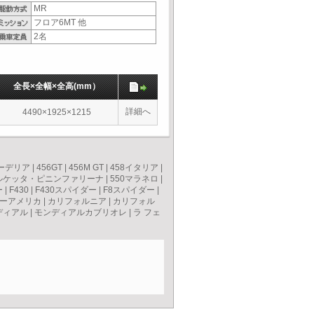
MR
フロア6MT 他
2名
全長×全幅×全高(mm）
詳細へ
4490×1925×1215
クーデリア
|
456GT
|
456M GT
|
458イタリア
|
バルケッタ・ピニンファリーナ
|
550マラネロ
|
ー
|
F430
|
F430スパイダー
|
F8スパイダー
|
ーアメリカ
|
カリフォルニア
|
カリフォル
ディアル
|
モンディアルカブリオレ
|
ラ フェ