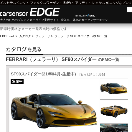
メルセデスベンツ
・
フォルクスワーゲン
・
BMW
・
アウディ
・
レクサス
他エッジなプレミ
大人のためのプレミアカーライフ実現サイト 輸入車・外車のカーセンサーエッジ
新車時価格はメーカー発表当時の価格です
EDGE.net
>
カタログ
>
フェラーリ
>
フェラーリ SF90スパイダー
のFMC一覧
FERRARI（フェラーリ） SF90スパイダー
のFMC一覧
SF90スパイダー(21年04月-生産中)
[もっと詳しく見る]