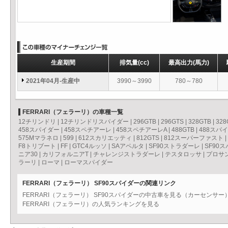
生産期間
排気量
(cc)
最高出力
(馬力)
2021年04月-生産中
3990～3990
780～780
FERRARI（フェラーリ）の車種一覧
12チリンドリ
|
12チリンドリスパイダー
|
296GTB
|
296GTS
|
328GTB
|
328
458スパイダー
|
458スペチアーレ
|
458スペチアーレA
|
488GTB
|
488スパ
575Mマラネロ
|
599
|
612スカリエッティ
|
812GTS
|
812スーパーファスト
|
F8トリブート
|
FF
|
GTC4ルッソ
|
SAアペルタ
|
SF90ストラダーレ
|
SF90
ニア30
|
カリフォルニアT
|
チャレンジストラダーレ
|
テスタロッサ
|
プロサ
ラーリ
|
ローマ
|
ローマスパイダー
FERRARI（フェラーリ） SF90スパイダーの関連リンク
FERRARI（フェラーリ） SF90スパイダーの中古車を見る（カーセンサー
FERRARI（フェラーリ）の人気ランキングを見る