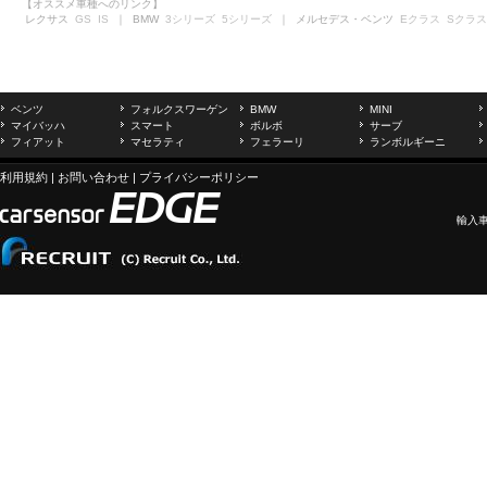
【オススメ車種へのリンク】
レクサス
GS
IS
｜ BMW
3シリーズ
5シリーズ
｜ メルセデス・ベンツ
Eクラス
Sクラス
ベンツ
フォルクスワーゲン
BMW
MINI
マイバッハ
スマート
ボルボ
サーブ
フィアット
マセラティ
フェラーリ
ランボルギーニ
利用規約
|
お問い合わせ
|
プライバシーポリシー
輸入