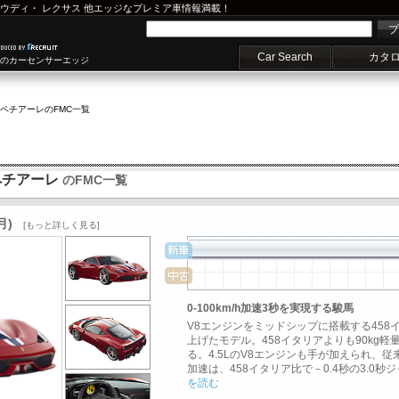
ウディ
・
レクサス
他エッジなプレミア車情報満載！
プ
Car Search
カタ
車のカーセンサーエッジ
スペチアーレ
のFMC一覧
スペチアーレ
のFMC一覧
月)
[もっと詳しく見る]
0-100km/h加速3秒を実現する駿馬
V8エンジンをミッドシップに搭載する45
上げたモデル。458イタリアよりも90kg軽
る。4.5LのV8エンジンも手が加えられ、従来型比
加速は、458イタリア比で－0.4秒の3.0秒
を読む