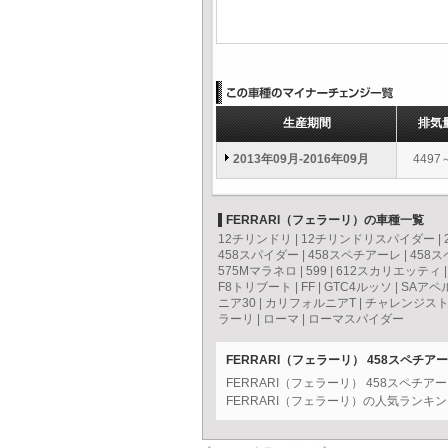
生産期間
排気
2013年09月-2016年09月
4497
FERRARI（フェラーリ）の車種一覧
12チリンドリ
|
12チリンドリスパイダー
|
458スパイダー
|
458スペチアーレ
|
458
575Mマラネロ
|
599
|
612スカリエッティ
F8トリブート
|
FF
|
GTC4ルッソ
|
SAアペ
ニア30
|
カリフォルニアT
|
チャレンジス
ラーリ
|
ローマ
|
ローマスパイダー
FERRARI（フェラーリ） 458スペチ
FERRARI（フェラーリ） 458スペ
FERRARI（フェラーリ）の人気ランキ