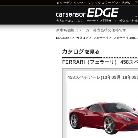
メルセデスベンツ
・
フォルクスワーゲン
・
BMW
・
ア
大人のためのプレミアカーライフ実現サイト 輸入車・外
新車時価格はメーカー発表当時の価格です
EDGE.net
>
カタログ
>
フェラーリ
>
フェラーリ 458
FERRARI（フェラーリ） 458
458スペチアーレ(13年09月-16年09