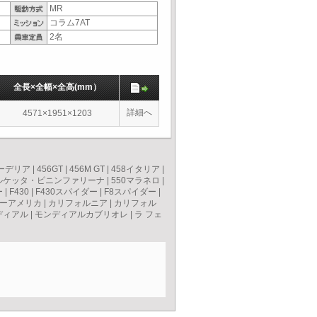
MR
コラム7AT
2名
全長×全幅×全高(mm）
詳細へ
4571×1951×1203
クーデリア
|
456GT
|
456M GT
|
458イタリア
|
バルケッタ・ピニンファリーナ
|
550マラネロ
|
ー
|
F430
|
F430スパイダー
|
F8スパイダー
|
ーアメリカ
|
カリフォルニア
|
カリフォル
ディアル
|
モンディアルカブリオレ
|
ラ フェ