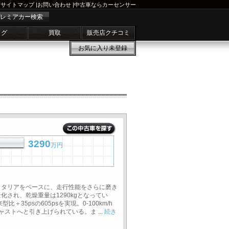
サイトマップ
|
お問い合わせ
|
中古車ならカーセンサー
レミアカー検索
ログ
買取
販売店クチコミ
お気に入り
未登録
3290
万円
8イタリアをベースに、走行性能をさらに磨き
量化され、乾燥重量は1290kgとなってい
＋35psの605psを実現。0-100km/h
ジャストへと引き上げられている。ま ...
続き