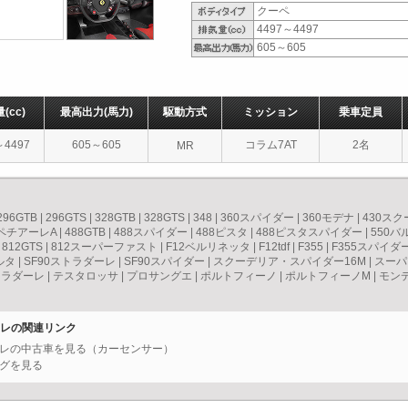
クーペ
4497～4497
605～605
量
(cc)
最高出力
(馬力)
駆動方式
ミッション
乗車定員
～4497
605～605
コラム7AT
2名
MR
296GTB
|
296GTS
|
328GTB
|
328GTS
|
348
|
360スパイダー
|
360モデナ
|
430ス
スペチアーレA
|
488GTB
|
488スパイダー
|
488ピスタ
|
488ピスタスパイダー
|
550
|
812GTS
|
812スーパーファスト
|
F12ベルリネッタ
|
F12tdf
|
F355
|
F355スパイダ
ルタ
|
SF90ストラダーレ
|
SF90スパイダー
|
スクーデリア・スパイダー16M
|
スーパ
トラダーレ
|
テスタロッサ
|
プロサングエ
|
ポルトフィーノ
|
ポルトフィーノM
|
モン
アーレの関連リンク
チアーレの中古車を見る（カーセンサー）
ングを見る