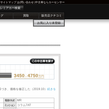
サイトマップ
|
お問い合わせ
|
中古車ならカーセンサー
レミアカー検索
ログ
買取
販売店クチコミ
お気に入り
未登録
3450
4750
～
万円
基づき、価格を修正した（2019.10）
続きを
MR
コラム7AT