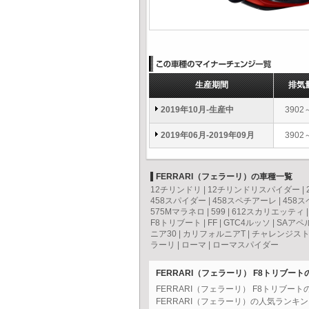
生産期間
排気
2019年10月-生産中
3902
2019年06月-2019年09月
3902
FERRARI（フェラーリ）の車種一覧
12チリンドリ
|
12チリンドリスパイダー
|
458スパイダー
|
458スペチアーレ
|
458
575Mマラネロ
|
599
|
612スカリエッティ
F8トリブート
|
FF
|
GTC4ルッソ
|
SAアペ
ニア30
|
カリフォルニアT
|
チャレンジス
ラーリ
|
ローマ
|
ローマスパイダー
FERRARI（フェラーリ） F8トリブー
FERRARI（フェラーリ） F8トリブ
FERRARI（フェラーリ）の人気ランキ