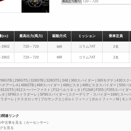
720～720
量
(cc)
最高出力
(馬力)
駆動方式
ミッション
乗車定員
～3902
720～720
コラム7AT
2名
MR
～3902
720～720
MR
コラム7AT
2名
296GTB
|
296GTS
|
328GTB
|
328GTS
|
348
|
360スパイダー
|
360モデナ
|
430ス
スペチアーレA
|
488GTB
|
488スパイダー
|
488ピスタ
|
488ピスタスパイダー
|
550
|
812GTS
|
812スーパーファスト
|
F12ベルリネッタ
|
F12tdf
|
F355
|
F355スパイダ
ルタ
|
SF90ストラダーレ
|
SF90スパイダー
|
スクーデリア・スパイダー16M
|
スーパ
トラダーレ
|
テスタロッサ
|
プロサングエ
|
ポルトフィーノ
|
ポルトフィーノM
|
モン
トの関連リンク
ートの中古車を見る（カーセンサー）
ングを見る