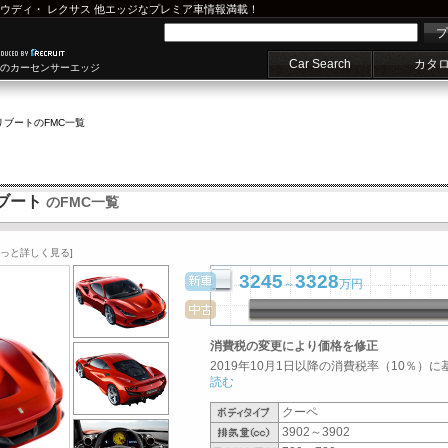
ウディ
・
レクサス
他エッジなプレミア車情報満載！
プ
Car Search
カタ
車のカーセンサーエッジ
リブート
のFMC一覧
リブート
のFMC一覧
もっと詳しく見る]
3245
3328
～
万円
消費税の変更により価格を修正
2019年10月1日以降の消費税率（10％）に
読む
クーペ
3902～3902