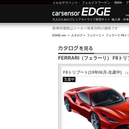
メルセデスベンツ
・
フォルクスワーゲン
・
BMW
・
ア
大人のためのプレミアカーライフ実現サイト 輸入車・外
新車時価格はメーカー発表当時の価格です
EDGE.net
>
カタログ
>
フェラーリ
>
フェラーリ F8ト
FERRARI（フェラーリ） F8ト
F8トリブート(19年06月-生産中)
[