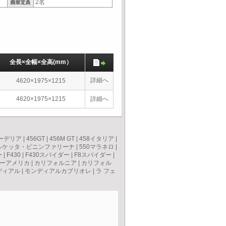
2名
全長×全幅×全高(mm）
詳細へ
4620×1975×1215
4620×1975×1215
詳細へ
クーデリア
|
456GT
|
456M GT
|
458イタリア
|
バルケッタ・ピニンファリーナ
|
550マラネロ
|
ー
|
F430
|
F430スパイダー
|
F8スパイダー
|
ーアメリカ
|
カリフォルニア
|
カリフォル
ディアル
|
モンディアルカブリオレ
|
ラ フェ