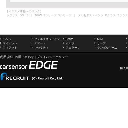
【オススメ車種へのリンク】
レクサス
GS
IS
｜ BMW
3シリーズ
5シリーズ
｜ メルセデス・ベンツ
Eクラス
Sクラス
ベンツ
フォルクスワーゲン
BMW
MINI
マイバッハ
スマート
ボルボ
サーブ
フィアット
マセラティ
フェラーリ
ランボルギーニ
利用規約
|
お問い合わせ
|
プライバシーポリシー
輸入