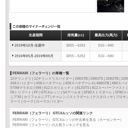
生産期間
排気量
(cc)
最高出力
(馬力)
2019年10月-生産中
3855～6262
610～690
2016年05月-2019年09月
3855～6262
610～690
FERRARI（フェラーリ）の車種一覧
12チリンドリ
|
12チリンドリスパイダー
|
296GTB
|
296GTS
|
328GTB
|
328
458スパイダー
|
458スペチアーレ
|
458スペチアーレA
|
488GTB
|
488スパ
575Mマラネロ
|
599
|
612スカリエッティ
|
812GTS
|
812スーパーファスト
|
F8トリブート
|
FF
|
GTC4ルッソ
|
SAアペルタ
|
SF90ストラダーレ
|
SF90
ニア30
|
カリフォルニアT
|
チャレンジストラダーレ
|
テスタロッサ
|
プロサ
ラーリ
|
ローマ
|
ローマスパイダー
FERRARI（フェラーリ） GTC4ルッソの関連リンク
FERRARI（フェラーリ） GTC4ルッソの中古車を見る（カーセンサー）
FERRARI（フェラーリ）の人気ランキングを見る