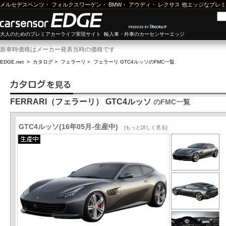
メルセデスベンツ
・
フォルクスワーゲン
・
BMW
・
アウディ
・
レクサス
他エッジなプレミ
大人のためのプレミアカーライフ実現サイト 輸入車・外車のカーセンサーエッジ
新車時価格はメーカー発表当時の価格です
EDGE.net
>
カタログ
>
フェラーリ
>
フェラーリ GTC4ルッソ
のFMC一覧
FERRARI（フェラーリ） GTC4ルッソ
のFMC一覧
GTC4ルッソ(16年05月-生産中)
[もっと詳しく見る]