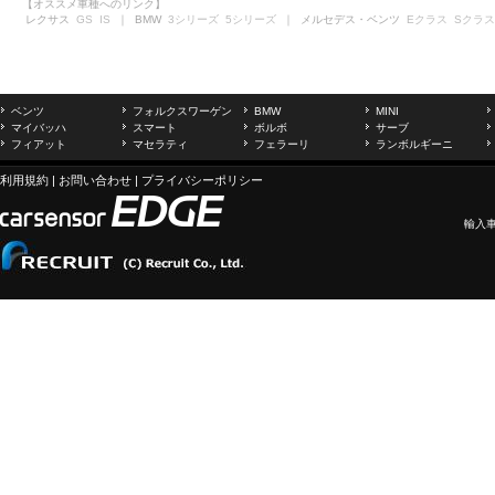
【オススメ車種へのリンク】
レクサス
GS
IS
｜ BMW
3シリーズ
5シリーズ
｜ メルセデス・ベンツ
Eクラス
Sクラス
ベンツ
フォルクスワーゲン
BMW
MINI
マイバッハ
スマート
ボルボ
サーブ
フィアット
マセラティ
フェラーリ
ランボルギーニ
利用規約
|
お問い合わせ
|
プライバシーポリシー
輸入