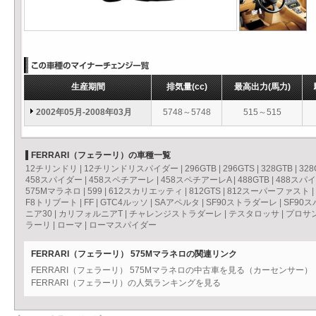
生産期間
排気量
(cc)
最高出力
(馬力)
2002年05月-2008年03月
5748～5748
515～515
FERRARI（フェラーリ）の車種一覧
12チリンドリ
|
12チリンドリスパイダー
|
296GTB
|
296GTS
|
328GTB
|
328
458スパイダー
|
458スペチアーレ
|
458スペチアーレA
|
488GTB
|
488スパ
575Mマラネロ
|
599
|
612スカリエッティ
|
812GTS
|
812スーパーファスト
|
F8トリブート
|
FF
|
GTC4ルッソ
|
SAアペルタ
|
SF90ストラダーレ
|
SF90
ニア30
|
カリフォルニアT
|
チャレンジストラダーレ
|
テスタロッサ
|
プロサ
ラーリ
|
ローマ
|
ローマスパイダー
FERRARI（フェラーリ） 575Mマラネロの関連リンク
FERRARI（フェラーリ） 575Mマラネロの中古車を見る（カーセンサー）
FERRARI（フェラーリ）の人気ランキングを見る