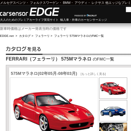
メルセデスベンツ
・
フォルクスワーゲン
・
BMW
・
アウディ
・
レクサス
他エッジなプレミ
大人のためのプレミアカーライフ実現サイト 輸入車・外車のカーセンサーエッジ
新車時価格はメーカー発表当時の価格です
EDGE.net
>
カタログ
>
フェラーリ
>
フェラーリ 575Mマラネロ
のFMC一覧
FERRARI（フェラーリ） 575Mマラネロ
のFMC一覧
575Mマラネロ(02年05月-08年03月)
[もっと詳しく見る]