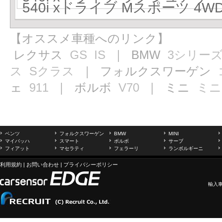
540i xドライブ Mスポーツ 4WD
【オススメ車種へのリンク】
レクサス
GS
IS
｜ BMW
3シリー
ス
Sクラス
｜ フォルクスワーゲン
ェ
911
｜ ボルボ
V70
｜ ミニ
ミニ
ベンツ
フォルクスワーゲン
BMW
MINI
マイバッハ
スマート
ボルボ
サーブ
フィアット
マセラティ
フェラーリ
ランボルギーニ
利用規約
|
お問い合わせ
|
プライバシーポリシー
輸入