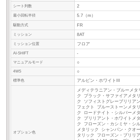
シート列数
2
最小回転半径
5.7（m）
駆動方式
FR
ミッション
8AT
ミッション位置
フロア
AI-SHIFT
-
マニュアルモード
○
4WS
○
標準色
アルピン・ホワイトIII
メディテラニアン・ブルーメタ
ク ブラック・サファイアメタ
ク ソフィストグレーブリリア
フェクト ブルーストーンメタ
ク ロードナイト・シルバーメ
ク ブリリアント・ホワイトメ
ク フローズン・カシミヤ・シ
メタリック シャンパン・クオ
オプション色
タリック フローズン・ブリリ