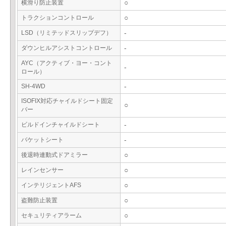
横滑り防止装置
○
トラクションコントロール
○
LSD（リミテッドスリップデフ）
-
ダウンヒルアシストコントロール
-
AYC（アクティブ・ヨー・コント
-
ロール）
SH-4WD
-
ISOFIX対応チャイルドシート固定
○
バー
ビルドインチャイルドシート
-
バケットシート
-
後退時連動式ドアミラー
○
レインセンサー
○
インテリジェントAFS
○
盗難防止装置
○
セキュリティアラーム
○