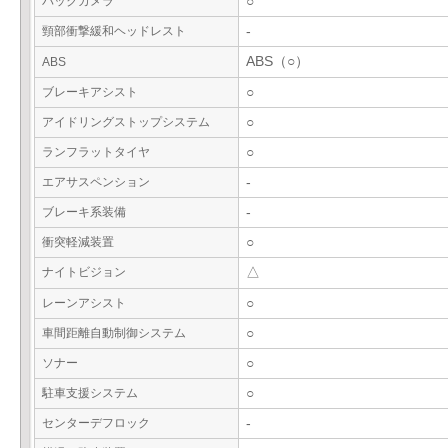
バックカメラ
○
頸部衝撃緩和ヘッドレスト
-
ABS（○）
ABS
ブレーキアシスト
○
アイドリングストップシステム
○
ランフラットタイヤ
○
エアサスペンション
-
ブレーキ系装備
-
衝突軽減装置
○
ナイトビジョン
△
レーンアシスト
○
車間距離自動制御システム
○
ソナー
○
駐車支援システム
○
センターデフロック
-