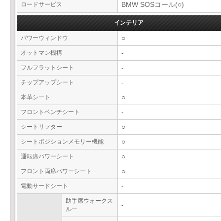
ロードサービス
BMW SOSコール(○)
インテリア
パワーウィンドウ
○
オットマン機構
-
フルフラットシート
-
チップアップシート
-
本革シート
○
フロントベンチシート
-
シートリフター
○
シートポジションメモリー機能
○
運転席パワーシート
○
フロント両席パワーシート
○
電動サードシート
-
助手席ウォークス
-
ルー