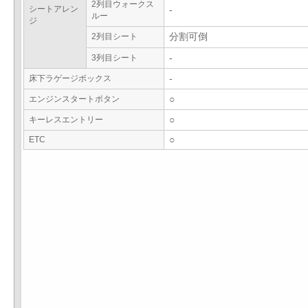
2列目ウォークス
シートアレン
-
ルー
ジ
2列目シート
分割可倒
3列目シート
-
床下ラゲージボックス
-
エンジンスタートボタン
○
キーレスエントリー
○
ETC
○