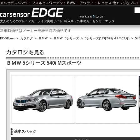
メルセデスベンツ
・
フォルクスワーゲン
・
BMW
・
アウディ
・
レクサス
他エッジなプレミ
大人のためのプレミアカーライフ実現サイト 輸入車・外車のカーセンサーエッジ
新車時価格はメーカー発表当時の価格です
EDGE.net
>
カタログ
>
ＢＭＷ
>
ＢＭＷ 5シリーズ
>
5シリーズ(17年07月-17年07月)
>
54
ＢＭＷ 5シリーズ 540i Mスポーツ
基本スペック