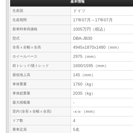
基本情報
生産国
ドイツ
生産期間
17年07月～17年07月
新車時車両価格
1005万円（税込）
型式
DBA-JB30
全長ｘ全幅ｘ全高
4945x1870x1480（mm）
ホイールベース
2975（mm）
前トレッド/後トレッド
1600/1595（mm）
最低地上高
145（mm）
車体重量
1760（kg）
車体総重量
2035（kg）
最大積載量
-
室内 (全長ｘ全幅ｘ全高)
-x-x-（mm）
ドア数
4
乗車定員
5名