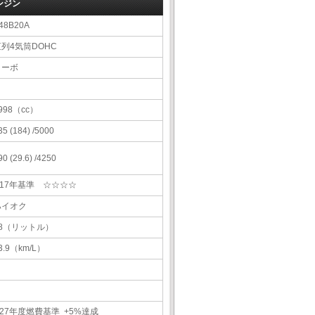
ンジン
48B20A
直列4気筒DOHC
ターボ
998（cc）
35 (184) /5000
90 (29.6) /4250
H17年基準 ☆☆☆☆
ハイオク
68（リットル）
3.9（km/L）
27年度燃費基準 +5%達成