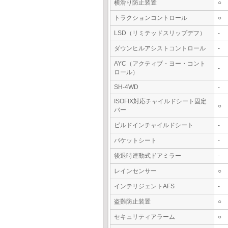
横滑り防止装置
○
トラクションコントロール
○
LSD（リミテッドスリップデフ）
-
ダウンヒルアシストコントロール
-
AYC（アクティブ・ヨー・コント
-
ロール）
SH-4WD
-
ISOFIX対応チャイルドシート固定
○
バー
ビルドインチャイルドシート
-
バケットシート
-
後退時連動式ドアミラー
-
レインセンサー
○
インテリジェントAFS
-
盗難防止装置
○
セキュリティアラーム
○