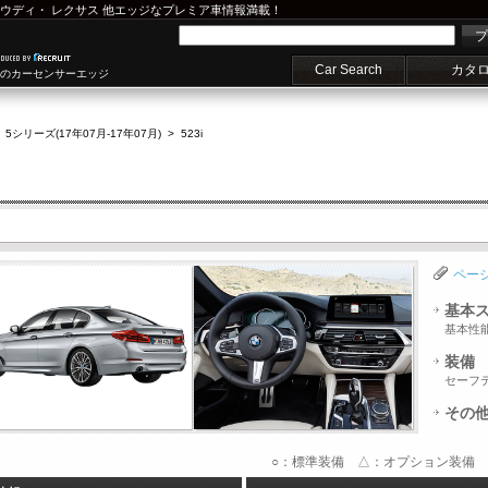
ウディ
・
レクサス
他エッジなプレミア車情報満載！
プ
Car Search
カタ
車のカーセンサーエッジ
>
5シリーズ(17年07月-17年07月)
>
523i
ペー
基本
基本性
装備
セーフ
その
○：標準装備 △：オプション装備 