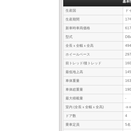
基本
生産国
ド
生産期間
17
新車時車両価格
6
型式
DB
全長ｘ全幅ｘ全高
49
ホイールベース
29
前トレッド/後トレッド
16
最低地上高
14
車体重量
16
車体総重量
19
最大積載量
-
室内 (全長ｘ全幅ｘ全高)
-x
ドア数
4
乗車定員
5名