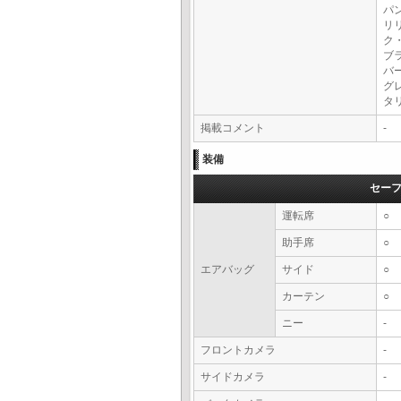
パ
リ
ク
ブ
バ
グ
タ
掲載コメント
-
装備
セー
運転席
○
助手席
○
エアバッグ
サイド
○
カーテン
○
ニー
-
フロントカメラ
-
サイドカメラ
-