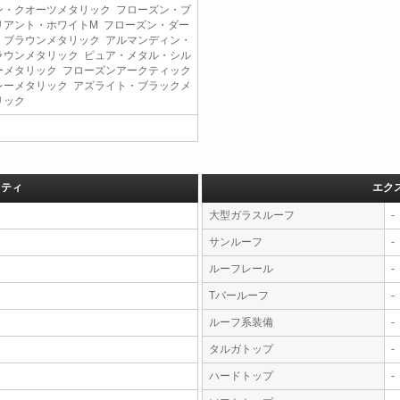
ン・クオーツメタリック フローズン・ブ
リアント・ホワイトM フローズン・ダー
・ブラウンメタリック アルマンディン・
ラウンメタリック ピュア・メタル・シル
ーメタリック フローズンアークティック
レーメタリック アズライト・ブラックメ
リック
フティ
エク
大型ガラスルーフ
-
サンルーフ
-
ルーフレール
-
Tバールーフ
-
ルーフ系装備
-
タルガトップ
-
ハードトップ
-