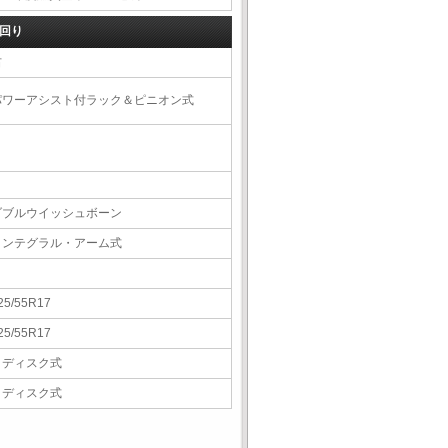
回り
右
パワーアシスト付ラック＆ピニオン式
ダブルウイッシュボーン
インテグラル・アーム式
25/55R17
25/55R17
Ｖディスク式
Ｖディスク式