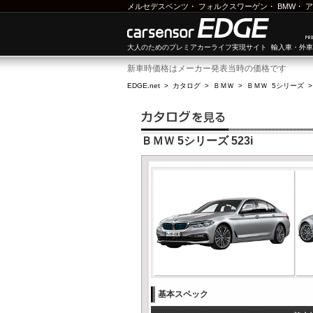
メルセデスベンツ
・
フォルクスワーゲン
・
BMW
・
ア
大人のためのプレミアカーライフ実現サイト 輸入車・外
新車時価格はメーカー発表当時の価格です
EDGE.net
>
カタログ
>
ＢＭＷ
>
ＢＭＷ 5シリーズ
ＢＭＷ 5シリーズ 523i
基本スペック