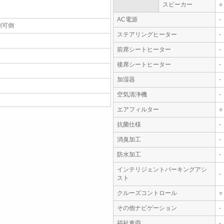
スピーカー
○
AC電源
-
割可倒
ステアリングヒーター
-
前席シートヒーター
-
後席シートヒーター
-
加湿器
-
空気清浄機
-
エアフィルター
○
抗菌仕様
-
消臭加工
-
防水加工
-
インテリジェントパーキングアシ
-
スト
クルーズコントロール
○
その他ナビゲーション
-
福祉車両
-