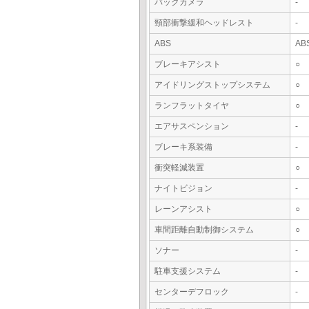
バックカメラ
-
頸部衝撃緩和ヘッドレスト
-
ABS
AB
ブレーキアシスト
○
アイドリングストップシステム
○
ランフラットタイヤ
○
エアサスペンション
-
ブレーキ系装備
-
衝突軽減装置
○
ナイトビジョン
-
レーンアシスト
○
車間距離自動制御システム
○
ソナー
-
駐車支援システム
-
センターデフロック
-