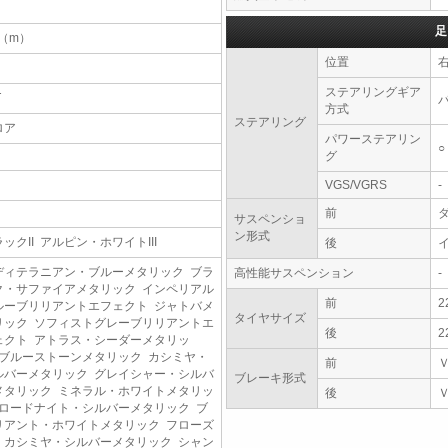
足
7（m）
位置
ステアリングギア
T
方式
ステアリング
ロア
パワーステアリン
○
グ
VGS/VGRS
-
前
サスペンショ
ン形式
ックII アルピン・ホワイトIII
後
ディテラニアン・ブルーメタリック ブラ
高性能サスペンション
-
ク・サファイアメタリック インペリアル
前
2
ルーブリリアントエフェクト ジャトバメ
タイヤサイズ
リック ソフィストグレーブリリアントエ
後
2
ェクト アトラス・シーダーメタリッ
 ブルーストーンメタリック カシミヤ・
前
ルバーメタリック グレイシャー・シルバ
ブレーキ形式
メタリック ミネラル・ホワイトメタリッ
後
 ロードナイト・シルバーメタリック ブ
リアント・ホワイトメタリック フローズ
・カシミヤ・シルバーメタリック シャン