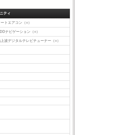
ニティ
オートエアコン（○）
HDDナビゲーション（○）
地上波デジタルテレビチューナー（○）