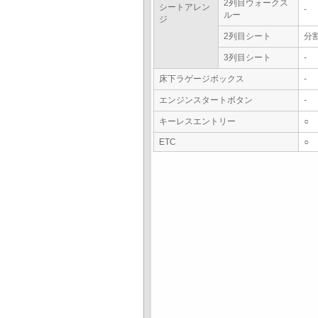
2列目ウォークス
シートアレン
-
ルー
ジ
2列目シート
分
3列目シート
-
床下ラゲージボックス
-
エンジンスタートボタン
-
キーレスエントリー
○
ETC
○