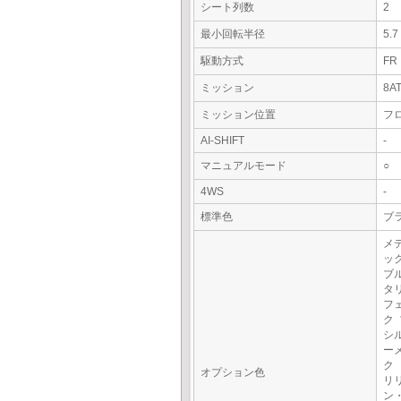
シート列数
2
最小回転半径
5.
駆動方式
FR
ミッション
8A
ミッション位置
フ
AI-SHIFT
-
マニュアルモード
○
4WS
-
標準色
ブラ
メ
ッ
ブ
タ
フ
ク
シ
ー
ク
オプション色
リ
ン