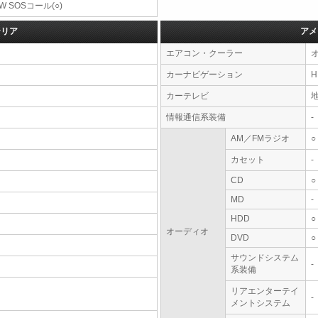
W SOSコール(○)
テリア
アメ
エアコン・クーラー
カーナビゲーション
カーテレビ
情報通信系装備
-
AM／FMラジオ
○
カセット
-
CD
○
MD
-
HDD
○
オーディオ
DVD
○
サウンドシステム
-
系装備
リアエンターテイ
-
メントシステム