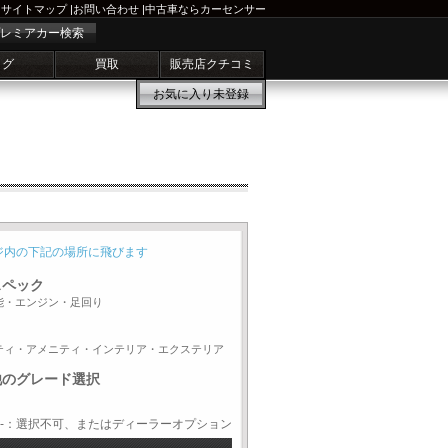
サイトマップ
|
お問い合わせ
|
中古車ならカーセンサー
レミアカー検索
ログ
買取
販売店クチコミ
お気に入り
未登録
ジ内の下記の場所に飛びます
スペック
能・エンジン・足回り
ティ・アメニティ・インテリア・エクステリア
他のグレード選択
-：選択不可、またはディーラーオプション