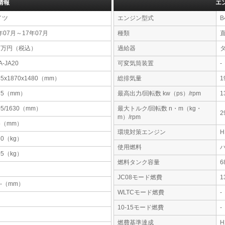
情報
エ
イツ
エンジン型式
B
年07月～17年07月
種類
17万円（税込）
過給器
A-JA20
可変気筒装置
-
45x1870x1480（mm）
総排気量
1
75（mm）
最高出力/回転数 kw（ps）/rpm
1
05/1630（mm）
最大トルク/回転数 n・m（kg・
2
m）/rpm
5（mm）
環境対策エンジン
30（kg）
使用燃料
05（kg）
燃料タンク容量
JC08モード燃費
1
-x-（mm）
WLTCモード燃費
-
10-15モード燃費
-
燃費基準達成
H