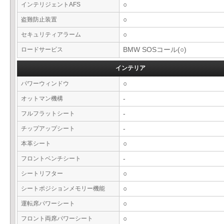
インテリジェントAFS
○
盗難防止装置
○
セキュリティアラーム
○
ロードサービス
BMW SOSコール(○)
インテリア
パワーウィンドウ
○
オットマン機構
-
フルフラットシート
-
チップアップシート
-
本革シート
○
フロントベンチシート
-
シートリフター
○
シートポジションメモリー機能
○
運転席パワーシート
○
フロント両席パワーシート
○