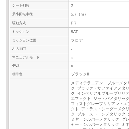
シート列数
2
最小回転半径
5.7（m）
駆動方式
FR
ミッション
8AT
ミッション位置
フロア
AI-SHIFT
-
マニュアルモード
○
4WS
○
標準色
ブラックII
メディテラニアン・ブルーメタ
ク ブラック・サファイアメタ
ク インペリアルブルーブリリ
エフェクト ジャトバメタリック
フィストグレーブリリアントエ
クト アトラス・シーダーメタ
ク ブルーストーンメタリック 
ミヤ・シルバーメタリック グ
ャー・シルバーメタリック ミ