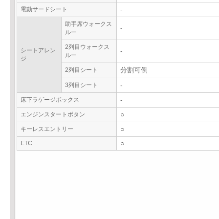
電動サードシート
-
助手席ウォークス
-
ルー
2列目ウォークス
シートアレン
-
ルー
ジ
2列目シート
分割可倒
3列目シート
-
床下ラゲージボックス
-
エンジンスタートボタン
○
キーレスエントリー
○
ETC
○