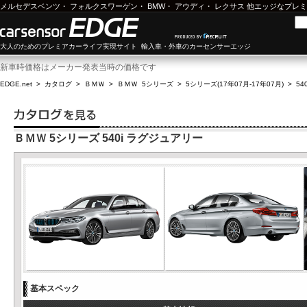
メルセデスベンツ
・
フォルクスワーゲン
・
BMW
・
アウディ
・
レクサス
他エッジなプレミ
大人のためのプレミアカーライフ実現サイト 輸入車・外車のカーセンサーエッジ
新車時価格はメーカー発表当時の価格です
EDGE.net
>
カタログ
>
ＢＭＷ
>
ＢＭＷ 5シリーズ
>
5シリーズ(17年07月-17年07月)
>
54
ＢＭＷ 5シリーズ 540i ラグジュアリー
基本スペック