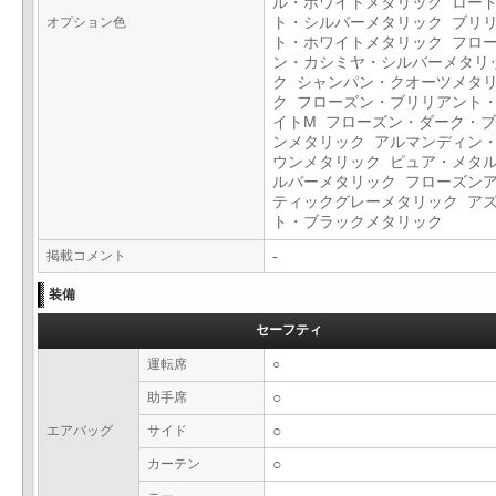
ル・ホワイトメタリック ロー
オプション色
ト・シルバーメタリック ブリ
ト・ホワイトメタリック フロ
ン・カシミヤ・シルバーメタリ
ク シャンパン・クオーツメタ
ク フローズン・ブリリアント
イトM フローズン・ダーク・
ンメタリック アルマンディン
ウンメタリック ピュア・メタ
ルバーメタリック フローズン
ティックグレーメタリック ア
ト・ブラックメタリック
掲載コメント
-
装備
セーフティ
運転席
○
助手席
○
エアバッグ
サイド
○
カーテン
○