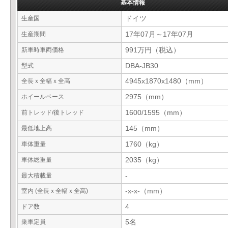
基本情報
生産国
ドイツ
生産期間
17年07月～17年07月
新車時車両価格
991万円（税込）
型式
DBA-JB30
全長ｘ全幅ｘ全高
4945x1870x1480（mm）
ホイールベース
2975（mm）
前トレッド/後トレッド
1600/1595（mm）
最低地上高
145（mm）
車体重量
1760（kg）
車体総重量
2035（kg）
最大積載量
-
室内 (全長ｘ全幅ｘ全高)
-x-x-（mm）
ドア数
4
乗車定員
5名