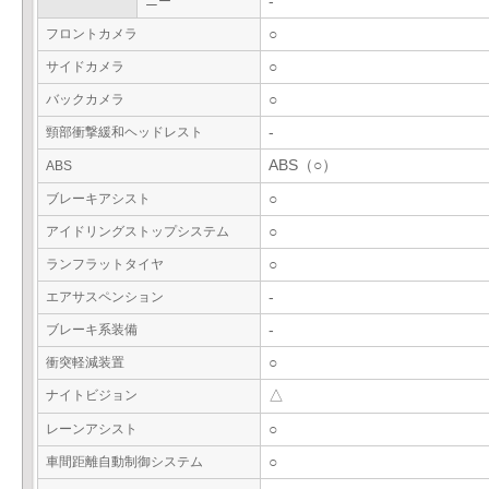
ニー
-
フロントカメラ
○
サイドカメラ
○
バックカメラ
○
頸部衝撃緩和ヘッドレスト
-
ABS（○）
ABS
ブレーキアシスト
○
アイドリングストップシステム
○
ランフラットタイヤ
○
エアサスペンション
-
ブレーキ系装備
-
衝突軽減装置
○
ナイトビジョン
△
レーンアシスト
○
車間距離自動制御システム
○