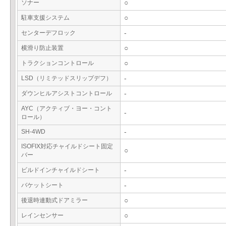
ソナー
○
駐車支援システム
○
センターデフロック
-
横滑り防止装置
○
トラクションコントロール
○
LSD（リミテッドスリップデフ）
-
ダウンヒルアシストコントロール
-
AYC（アクティブ・ヨー・コント
-
ロール）
SH-4WD
-
ISOFIX対応チャイルドシート固定
○
バー
ビルドインチャイルドシート
-
バケットシート
-
後退時連動式ドアミラー
○
レインセンサー
○