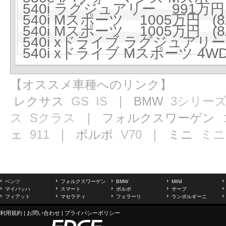
540i ラグジュアリー 991万円 
540i Mスポーツ 1005万円 (8
540i Mスポーツ 1005万円 (8
540i xドライブ ラグジュアリー 
540i xドライブ Mスポーツ 4WD
【オススメ車種へのリンク】
レクサス
GS
IS
｜ BMW
3シリー
ス
Sクラス
｜ フォルクスワーゲン
ェ
911
｜ ボルボ
V70
｜ ミニ
ミニ
ベンツ
フォルクスワーゲン
BMW
MINI
マイバッハ
スマート
ボルボ
サーブ
フィアット
マセラティ
フェラーリ
ランボルギーニ
利用規約
|
お問い合わせ
|
プライバシーポリシー