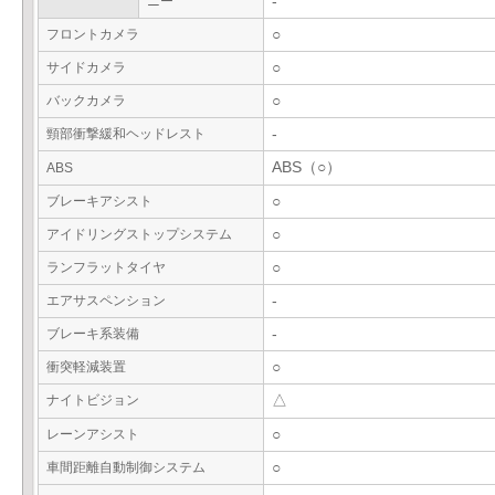
ニー
-
フロントカメラ
○
サイドカメラ
○
バックカメラ
○
頸部衝撃緩和ヘッドレスト
-
ABS（○）
ABS
ブレーキアシスト
○
アイドリングストップシステム
○
ランフラットタイヤ
○
エアサスペンション
-
ブレーキ系装備
-
衝突軽減装置
○
ナイトビジョン
△
レーンアシスト
○
車間距離自動制御システム
○