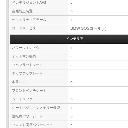
インテリジェントAFS
○
盗難防止装置
○
セキュリティアラーム
○
ロードサービス
BMW SOSコール(○)
インテリア
パワーウィンドウ
○
オットマン機構
-
フルフラットシート
-
チップアップシート
-
本革シート
○
フロントベンチシート
-
シートリフター
○
シートポジションメモリー機能
○
運転席パワーシート
○
フロント両席パワーシート
○