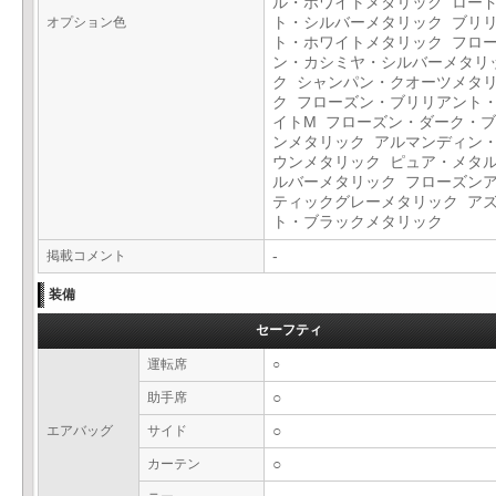
ル・ホワイトメタリック ロー
オプション色
ト・シルバーメタリック ブリ
ト・ホワイトメタリック フロ
ン・カシミヤ・シルバーメタリ
ク シャンパン・クオーツメタ
ク フローズン・ブリリアント
イトM フローズン・ダーク・
ンメタリック アルマンディン
ウンメタリック ピュア・メタ
ルバーメタリック フローズン
ティックグレーメタリック ア
ト・ブラックメタリック
掲載コメント
-
装備
セーフティ
運転席
○
助手席
○
エアバッグ
サイド
○
カーテン
○