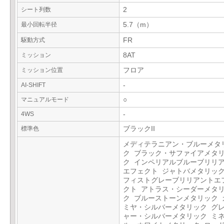
シート列数
2
最小回転半径
5.7（m）
駆動方式
FR
ミッション
8AT
ミッション位置
フロア
AI-SHIFT
-
マニュアルモード
○
4WS
-
標準色
ブラックII
メディテラニアン・ブルーメタ
ク ブラック・サファイアメタ
ク インペリアルブルーブリリ
エフェクト ジャトバメタリック
フィストグレーブリリアントエ
クト アトラス・シーダーメタ
ク ブルーストーンメタリック 
ミヤ・シルバーメタリック グ
ャー・シルバーメタリック ミ