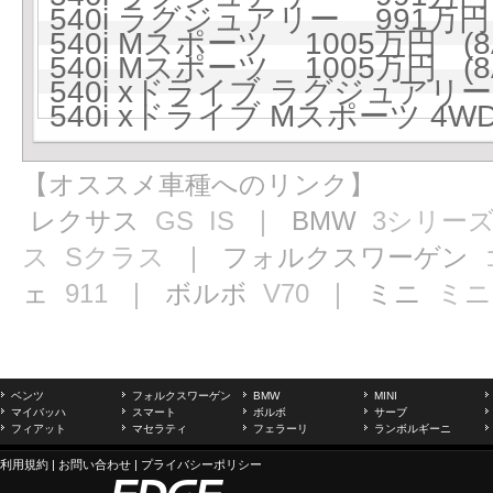
540i ラグジュアリー 991万円 
540i Mスポーツ 1005万円 (8
540i Mスポーツ 1005万円 (8
540i xドライブ ラグジュアリー 
540i xドライブ Mスポーツ 4WD
【オススメ車種へのリンク】
レクサス
GS
IS
｜ BMW
3シリー
ス
Sクラス
｜ フォルクスワーゲン
ェ
911
｜ ボルボ
V70
｜ ミニ
ミニ
ベンツ
フォルクスワーゲン
BMW
MINI
マイバッハ
スマート
ボルボ
サーブ
フィアット
マセラティ
フェラーリ
ランボルギーニ
利用規約
|
お問い合わせ
|
プライバシーポリシー