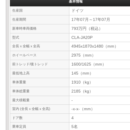
基本情報
生産国
ドイツ
生産期間
17年07月～17年07月
新車時車両価格
793万円（税込）
型式
CLA-JA20P
全長ｘ全幅ｘ全高
4945x1870x1480（mm）
ホイールベース
2975（mm）
前トレッド/後トレッド
1600/1625（mm）
最低地上高
145（mm）
車体重量
1910（kg）
車体総重量
2185（kg）
最大積載量
-
室内 (全長ｘ全幅ｘ全高)
-x-x-（mm）
ドア数
4
乗車定員
5名