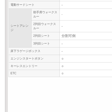
電動サードシート
-
助手席ウォークス
-
ルー
2列目ウォークス
シートアレン
-
ルー
ジ
2列目シート
分割可倒
3列目シート
-
床下ラゲージボックス
-
エンジンスタートボタン
○
キーレスエントリー
○
ETC
○