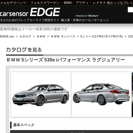
メルセデスベンツ
・
フォルクスワーゲン
・
BMW
・
アウディ
・
レクサス
他エッジなプレミ
大人のためのプレミアカーライフ実現サイト 輸入車・外車のカーセンサーエッジ
新車時価格はメーカー発表当時の価格です
EDGE.net
>
カタログ
>
ＢＭＷ
>
ＢＭＷ 5シリーズ
>
5シリーズ(17年07月-17年07月)
>
5
ＢＭＷ 5シリーズ 530e iパフォーマンス ラグジュアリー
基本スペック