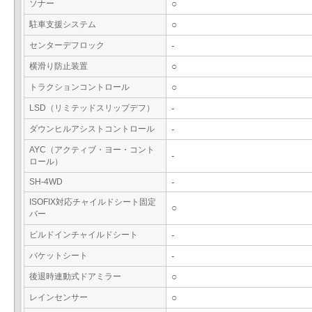
ソナー
○
駐車支援システム
○
センターデフロック
-
横滑り防止装置
○
トラクションコントロール
○
LSD（リミテッドスリップデフ）
-
ダウンヒルアシストコントロール
-
AYC（アクティブ・ヨー・コント
-
ロール）
SH-4WD
-
ISOFIX対応チャイルドシート固定
○
バー
ビルドインチャイルドシート
-
バケットシート
-
後退時連動式ドアミラー
○
レインセンサー
○