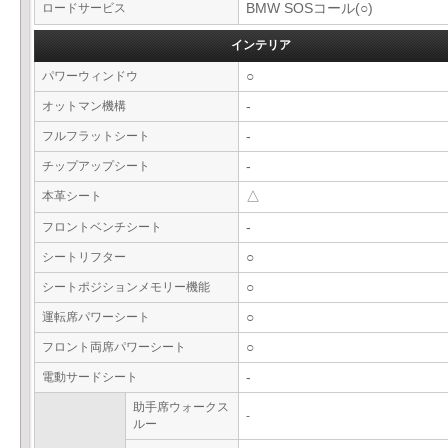
ロードサービス
BMW SOSコール(○)
インテリア
パワーウィンドウ
○
オットマン機構
-
フルフラットシート
-
チップアップシート
-
本革シート
△
フロントベンチシート
-
シートリフター
○
シートポジションメモリー機能
○
運転席パワーシート
○
フロント両席パワーシート
○
電動サードシート
-
助手席ウォークス
-
ルー