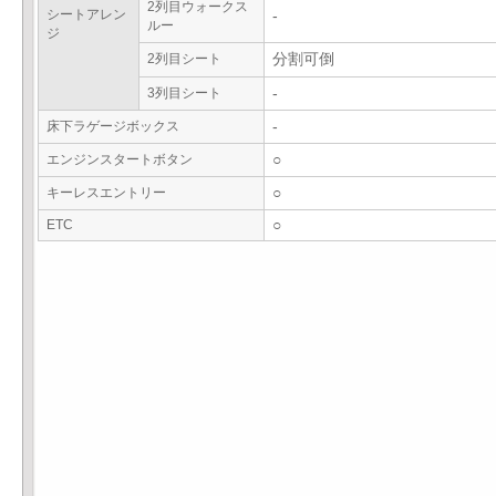
2列目ウォークス
シートアレン
-
ルー
ジ
2列目シート
分割可倒
3列目シート
-
床下ラゲージボックス
-
エンジンスタートボタン
○
キーレスエントリー
○
ETC
○