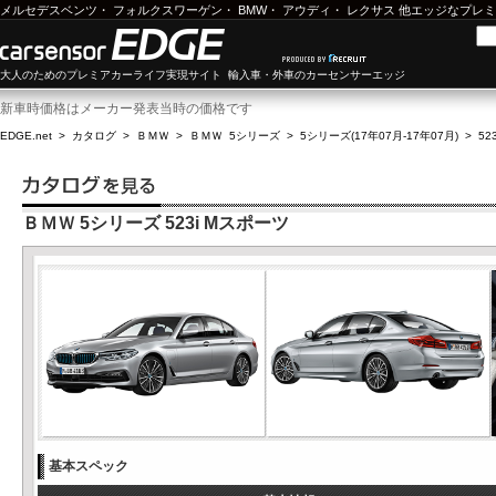
メルセデスベンツ
・
フォルクスワーゲン
・
BMW
・
アウディ
・
レクサス
他エッジなプレミ
大人のためのプレミアカーライフ実現サイト 輸入車・外車のカーセンサーエッジ
新車時価格はメーカー発表当時の価格です
EDGE.net
>
カタログ
>
ＢＭＷ
>
ＢＭＷ 5シリーズ
>
5シリーズ(17年07月-17年07月)
>
52
ＢＭＷ 5シリーズ 523i Mスポーツ
基本スペック