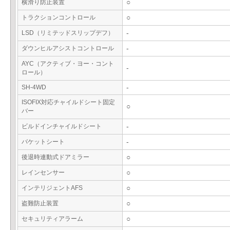
横滑り防止装置
○
トラクションコントロール
○
LSD（リミテッドスリップデフ）
-
ダウンヒルアシストコントロール
-
AYC（アクティブ・ヨー・コント
-
ロール）
SH-4WD
-
ISOFIX対応チャイルドシート固定
○
バー
ビルドインチャイルドシート
-
バケットシート
-
後退時連動式ドアミラー
○
レインセンサー
○
インテリジェントAFS
○
盗難防止装置
○
セキュリティアラーム
○