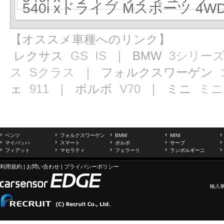
540i xドライブ Mスポーツ 4WD
【オススメ車種へのリンク】
レクサス
GS
IS
｜ BMW
3シリー
ス
Sクラス
｜ フォルクスワーゲン
ェ
911
｜ ボルボ
V70
｜ ミニ
ミニ
ベンツ
フォルクスワーゲン
BMW
MINI
マイバッハ
スマート
ボルボ
サーブ
フィアット
マセラティ
フェラーリ
ランボルギーニ
利用規約
|
お問い合わせ
|
プライバシーポリシー
輸入