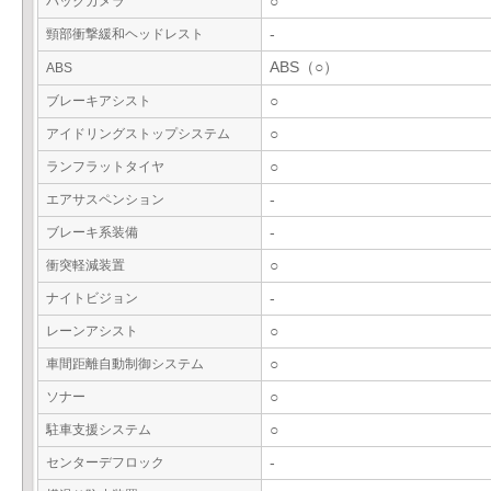
バックカメラ
○
頸部衝撃緩和ヘッドレスト
-
ABS（○）
ABS
ブレーキアシスト
○
アイドリングストップシステム
○
ランフラットタイヤ
○
エアサスペンション
-
ブレーキ系装備
-
衝突軽減装置
○
ナイトビジョン
-
レーンアシスト
○
車間距離自動制御システム
○
ソナー
○
駐車支援システム
○
センターデフロック
-