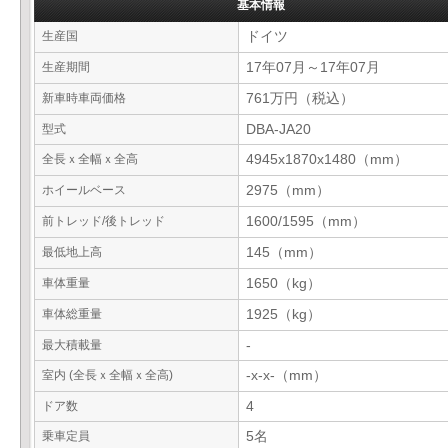
基本情報
生産国
ドイツ
生産期間
17年07月～17年07月
新車時車両価格
761万円（税込）
型式
DBA-JA20
全長ｘ全幅ｘ全高
4945x1870x1480（mm）
ホイールベース
2975（mm）
前トレッド/後トレッド
1600/1595（mm）
最低地上高
145（mm）
車体重量
1650（kg）
車体総重量
1925（kg）
最大積載量
-
室内 (全長ｘ全幅ｘ全高)
-x-x-（mm）
ドア数
4
乗車定員
5名