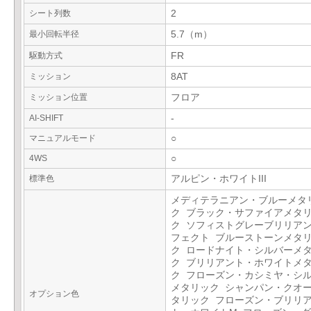
シート列数
2
最小回転半径
5.7（m）
駆動方式
FR
ミッション
8AT
ミッション位置
フロア
AI-SHIFT
-
マニュアルモード
○
4WS
○
標準色
アルピン・ホワイトIII
メディテラニアン・ブルーメタ
ク ブラック・サファイアメタ
ク ソフィストグレーブリリア
フェクト ブルーストーンメタ
ク ロードナイト・シルバーメ
ク ブリリアント・ホワイトメ
ク フローズン・カシミヤ・シ
メタリック シャンパン・クオ
オプション色
タリック フローズン・ブリリ